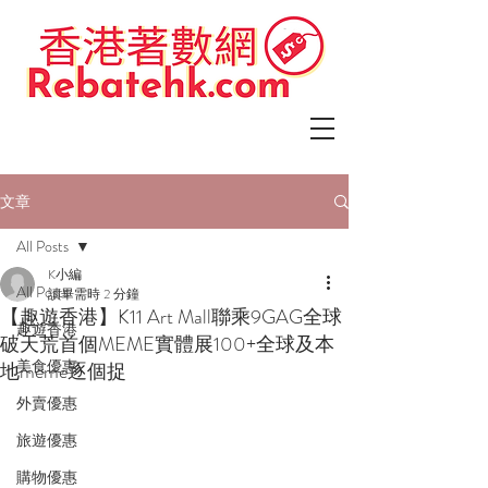
文章
All Posts
K小編
All Posts
讀畢需時 2 分鐘
【趣遊香港】K11 Art Mall聯乘9GAG全球
趣遊香港
破天荒首個MEME實體展100+全球及本
美食優惠
地meme逐個捉
外賣優惠
旅遊優惠
購物優惠