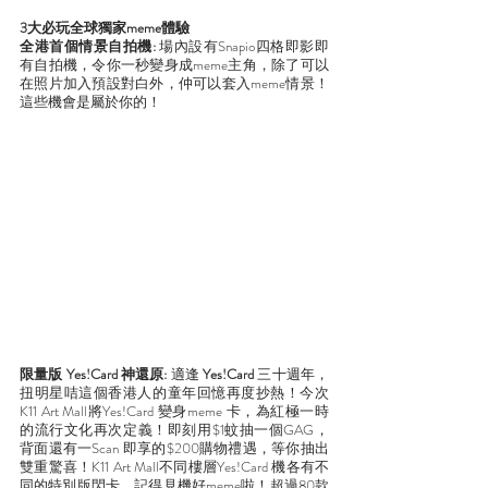
3大必玩全球獨家meme體驗  
全港首個情景自拍機: 
場內設有Snapio四格即影即
有自拍機，令你一秒變身成meme主角，除了可以
在照片加入預設對白外，仲可以套入meme情景！
這些機會是屬於你的！
限量版 Yes!Card 神還原:
 適逢 
Yes!Card 
三十週年，
扭明星咭這個香港人的童年回憶再度抄熱！今次
K11 Art Mall將Yes!Card 變身meme 卡，為紅極一時
的流行文化再次定義！即刻用$1蚊抽一個GAG，
背面還有一Scan 即享的$200購物禮遇，等你抽出
雙重驚喜！K11 Art Mall不同樓層Yes!Card 機各有不
同的特別版閃卡，記得見機好meme啦！超過80款