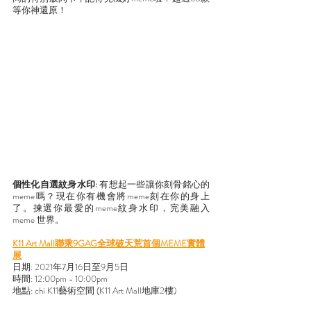
等你神還原！
個性化自選紋身水印: 
有想起一些讓你刻骨銘心的
meme嗎？現在你有機會將meme刻在你的身上
了。揀選你最愛的meme紋身水印，完美融入
meme 世界。
K11 Art Mall聯乘9GAG全球破天荒首個MEME實體
展
日期: 2021年7月16日至9月5日
時間: 12:00pm - 10:00pm
地點: chi K11藝術空間 (K11 Art Mall地庫2樓)