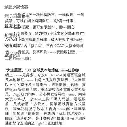
減肥扮靚優惠
meme是網絡世界一種瘋傳語言、一幅截圖、一句
Staycation 優惠
笑話，可以在網上瞬間爆紅！3秒講一件事，
新店速遞
meme直接抵死，更可無限創作，呃like開心
share！今個暑假，致力推行潮流文化與藝術的 
K11 
潮流玩物
Art Mall 
不斷挑戰創意極限，破天荒與坐擁2億粉
疫情資訊
絲的國際知名「搞GAG」平台 
9GAG
 大搞全球首
個meme實體展。見字即到meme實體展朝聖，一
旅遊資訊
止你的meme癮！
7大主題區、100+全球及本地爆紅meme任你睇
網上meme見得多，今次K11 Art Mall將過百張全球
及本地爆紅meme由網上跳入現實世界，7大展區
以不同的時序及主題劃分，透過影像、氣味、實
體figure 等多種形式，重溫經典港產電影及電視場
景、Doge肌肉狗狗、分心男友等惡搞meme。同時
大玩AR科技，於iPad上將「黑人問號」活現眼
前，又或者將「多飲水」長輩圖以實物方式呈
現，等你記得見字飲水！再為meme配上專屬氣
味，想知道「龍蝦姐」經典的「你個野壞左啊」
圖或「壞過凱婷」是什麼味道? 快來K11 Art Mall感
受衝擊你五感的至High 4D互動體驗！