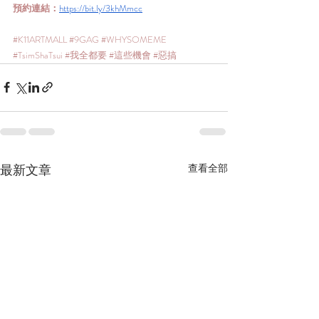
預約連結：
https://bit.ly/3khMmcc
#K11ARTMALL
#9GAG
#WHYSOMEME
#TsimShaTsui
#我全都要
#這些機會
#惡搞
最新文章
查看全部