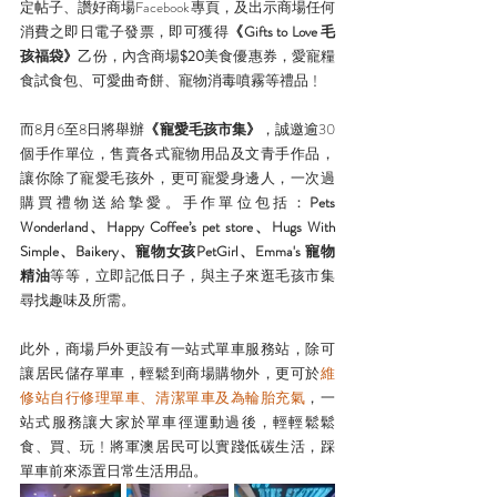
定帖子、讚好商場Facebook專頁，及出示商場任何
消費之即日電子發票，即可獲得
《Gifts to Love 毛
孩福袋》
乙份，內含商場
$20
美食優惠券，愛寵糧
食試食包、可愛曲奇餅、寵物消毒噴霧等禮品﹗
而8月6至8日將舉辦
《寵愛毛孩市集》
，誠邀逾30
個手作單位，售賣各式寵物用品及文青手作品，
讓你除了寵愛毛孩外，更可寵愛身邊人，一次過
購買禮物送給摯愛。手作單位包括：
Pets 
Wonderland、Happy Coffee’s pet store、Hugs With 
Simple、Baikery、寵物女孩PetGirl、Emma's 寵物
精油
等等，立即記低日子，與主子來逛毛孩市集
尋找趣味及所需。
此外，商場戶外更設有一站式單車服務站，除可
讓居民儲存單車，輕鬆到商場購物外，更可於
維
修站自行修理單車、清潔單車及為輪胎充氣
，一
站式服務讓大家於單車徑運動過後，輕輕鬆鬆
食、買、玩﹗將軍澳居民可以實踐低碳生活，踩
單車前來添置日常生活用品。