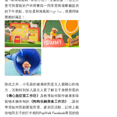
更可與愛寵於戶外用餐區一同享受商場餐廳提供
的下午茶點，吹住柔和海風歎High Tea，視覺同味
覺都好滿足﹗
除此之外，小毛孩的健康絶對是主人最關心的地
方，活動特別加入讓主人更了解主子身體所需的
《傳心急症室工作坊》
及教導如何製作健康美味
寵物木糠布甸的
《狗狗生銅美食工作坊》
，讓你
學習如何照顧愛寵所需。參加完活動，記得上載
你地同主子的打卡相到
PopWalk Facebook
專頁的指