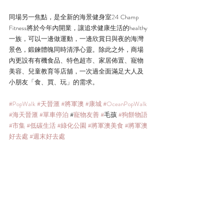
同場另一焦點，是全新的海景健身室24 Champ 
Fitness將於今年內開業，讓追求健康生活的healthy
一族，可以一邊做運動，一邊欣賞日與夜的海灣
景色，鍛鍊體魄同時清淨心靈。除此之外，商場
內更設有有機食品、特色超市、家居佈置、寵物
美容、兒童教育等店舖，一次過全面滿足大人及
小朋友「食、買、玩」的需求。
#PopWalk
#天晉滙
#將軍澳
#康城
#OceanPopWalk
#海天晉滙
#單車停泊
 #
寵物友善 #
毛孩 
#狗餅物語
#市集
#低碳生活
#綠化公園
#將軍澳美食
#將軍澳
好去處
#週末好去處