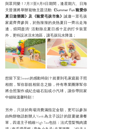
與眾同樂！7月31至8月8日期間，逢星期六、日海
天晉滙將舉辦寵物主題活動
《Summer Fun 寵愛你
夏日遊樂園》及《寵愛毛孩市集》
誠邀一眾毛孩
家庭齊齊參與，於熱辣辣的炎熱夏日一齊出走海
邊，煩悶盡消! 活動除左夏日感十足的打卡裝置
外，更特設冰涼水池區，讓毛孩玩水降溫；
想留下至Sweet的感動時刻？就要到毛家庭親子照
相館，幫你影靚相留念之餘，仲有專業團隊幫你
將合照製作成紀念磁石貼或小汽球，讓你帶回家
中細味溫馨時刻﹗
另外，只須於商場消費滿指定金額，更可以參加
由狗餅物語創辦人Yanki為主子設計的甜夏健康餐
單，四道主子精緻High Tea包括：法式雪梨鴨肉濃
湯 / 南瓜環蛋糕 / 章魚小丸子/ 生菓拼盤，2位主人