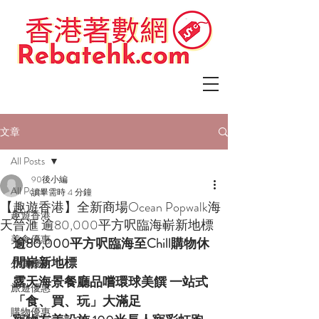
文章
All Posts
90後小編
All Posts
讀畢需時 4 分鐘
【趣遊香港】全新商場Ocean Popwalk海
趣遊香港
天晉滙 逾80,000平方呎臨海嶄新地標
美食優惠
逾80,000平方呎臨海至Chill購物休
閒嶄新地標
外賣優惠
露天海景餐廳品嚐環球美饌 一站式
旅遊優惠
「食、買、玩」大滿足
購物優惠