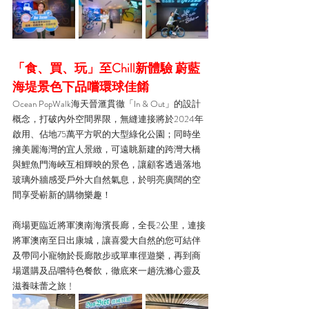
「食、買、玩」至Chill新體驗 蔚藍
海堤景色下品嚐環球佳餚
Ocean PopWalk海天晉滙貫徹「In & Out」的設計
概念，打破內外空間界限，無縫連接將於2024年
啟用、佔地75萬平方呎的大型綠化公園；同時坐
擁美麗海灣的宜人景緻，可遠眺新建的跨灣大橋
與鯉魚門海峽互相輝映的景色，讓顧客透過落地
玻璃外牆感受戶外大自然氣息，於明亮廣闊的空
間享受嶄新的購物樂趣！
商場更臨近將軍澳南海濱長廊，全長2公里，連接
將軍澳南至日出康城，讓喜愛大自然的您可結伴
及帶同小寵物於長廊散步或單車徑遊樂，再到商
場選購及品嚐特色餐飲，徹底來一趟洗滌心靈及
滋養味蕾之旅﹗