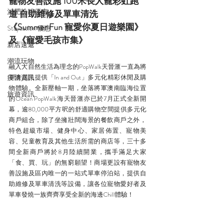
寵物友善設施 100米長人寵彩虹跑
減肥扮靚優惠
道 自助維修及單車清洗
《Summer Fun 寵愛你夏日遊樂園》
Staycation 優惠
及《寵愛毛孩市集》
新店速遞
潮流玩物
融入大自然生活為理念的PopWalk天晉滙一直為將
疫情資訊
軍澳居民提供「In and Out」多元化精彩休閒及購
物體驗。全新壓軸一期，坐落將軍澳南臨海位置
旅遊資訊
的Ocean PopWalk海天晉滙亦已於7月正式全新開
幕，逾80,000平方呎的舒適購物空間提供多元化
商戶組合，除了坐擁壯闊海景的餐飲商戶之外，
特色超級市場、健身中心、家居佈置、寵物美
容、兒童教育及其他生活所需的商店等，三十多
間全新商戶將於8月陸續開業，攜手滿足大家
「食、買、玩」的無窮願望！商場更設有寵物友
善設施及區內唯一的一站式單車停泊站，提供自
助維修及單車清洗等設備，讓各位寵物愛好者及
單車發燒一族齊齊享受全新的海邊Chill體驗！