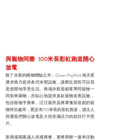
與寵物同樂  100米長彩虹跑道開心
放電
除了全新的購物體驗之外，Ocean PopWalk海天晉
滙亦致力提供各式休閒設施，讓鄰近居民可以寫
意悠閒地享受生活。商場亦歡迎顧客帶同寵物一
同前來購物，亦貼心地提供多款寵物友善設施，
包括寵物手推車、汪汪廁所及將軍澳區首創的寵
物停泊處等，更設有100米長的彩虹跑道，讓主人
與愛寵們開心放電及大拍充滿活力的炫目打卡照
片。
新商場開幕讓人倍感興奮，更將舉辦一連串活動