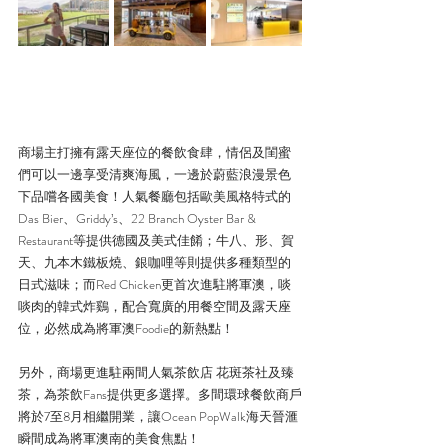
商場主打擁有露天座位的餐飲食肆，情侶及閨蜜
們可以一邊享受清爽海風，一邊於蔚藍浪漫景色
下品嚐各國美食！人氣餐廳包括歐美風格特式的
Das Bier、Griddy’s、22 Branch Oyster Bar & 
Restaurant等提供德國及美式佳餚；牛八、形、賀
天、九本木鐵板燒、銀咖哩等則提供多種類型的
日式滋味；而Red Chicken更首次進駐將軍澳，啖
啖肉的韓式炸鷄，配合寬廣的用餐空間及露天座
位，必然成為將軍澳Foodie的新熱點！
另外，商場更進駐兩間人氣茶飲店 花斑茶社及臻
茶，為茶飲Fans提供更多選擇。多間環球餐飲商戶
將於7至8月相繼開業，讓Ocean PopWalk海天晉滙
瞬間成為將軍澳南的美食焦點！