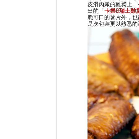
皮滑肉嫩的雞翼上，
出的「
卡樂B瑞士雞
脆可口的薯片外，也
是次包裝更以熟悉的