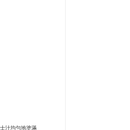
士汁均勻地塗滿