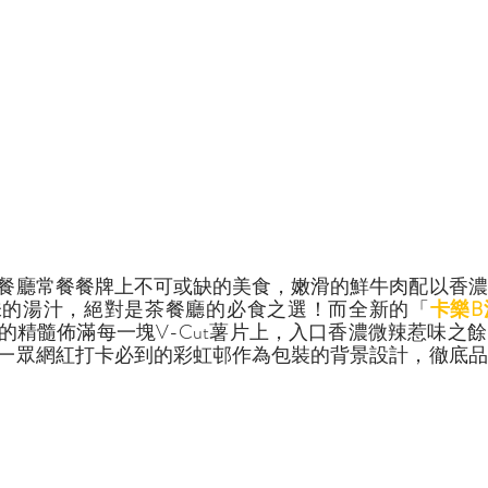
餐廳常餐餐牌上不可或缺的美食，嫩滑的鮮牛肉配以香濃
味的湯汁，絕對是茶餐廳的必食之選！而全新的「
卡樂
的精髓佈滿每一塊V-Cut薯片上，入口香濃微辣惹味之
一眾網紅打卡必到的彩虹邨作為包裝的背景設計，徹底品