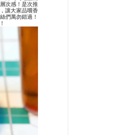
層次感！是次推
家，讓大家品嚐香
絲們萬勿錯過！
！