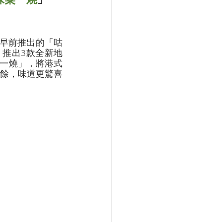
早前推出的「咕
推出3款全新地
粟一燒」，將港式
餘，味道更驚喜