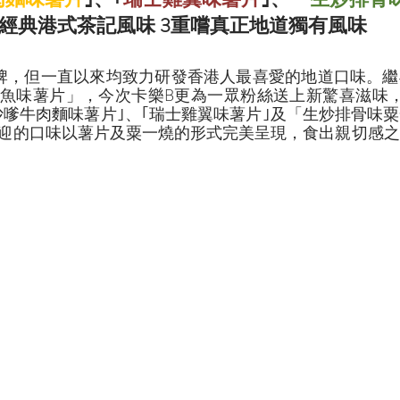
經典港式茶記風味 3重嚐真正地道獨有風味
牌，但一直以來均致力研發香港人最喜愛的地道口味。繼
魚味薯片」，今次卡樂B更為一眾粉絲送上新驚喜滋味，
沙嗲牛肉麵味薯片｣、｢瑞士雞翼味薯片｣及「生炒排骨味
迎的口味以薯片及粟一燒的形式完美呈現，食出親切感之