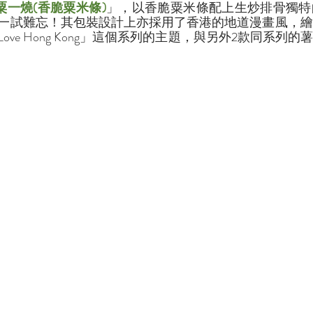
粟一燒(香脆粟米條)
」，以香脆粟米條配上生炒排骨獨特
一試難忘！其包裝設計上亦採用了香港的地道漫畫風，繪
ove Hong Kong」這個系列的主題，與另外2款同系列