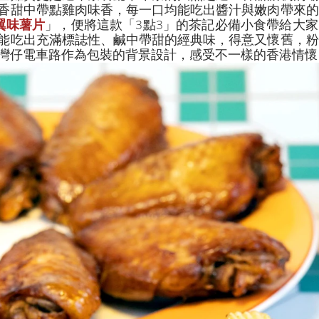
香甜中帶點雞肉味香，每一口均能吃出醬汁與嫩肉帶來的
翼味薯片
」，便將這款「3點3」的茶記必備小食帶給大
能吃出充滿標誌性、鹹中帶甜的經典味，得意又懷舊，粉
灣仔電車路作為包裝的背景設計，感受不一樣的香港情懷