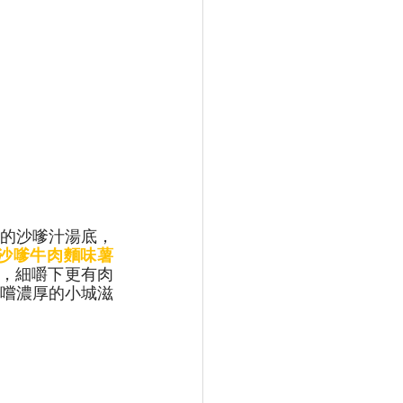
的沙嗲汁湯底，
B沙嗲牛肉麵味薯
餘，細嚼下更有肉
嚐濃厚的小城滋