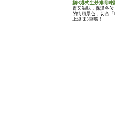
樂B港式生炒排骨味
胃又滋味，保證各位
的街頭景色，切合「L
上滋味3重嚐！