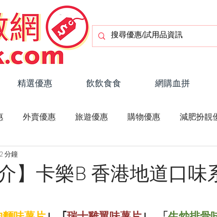
精選優惠
飲飲食食
網購血拼
惠
外賣優惠
旅遊優惠
購物優惠
減肥扮靚
2 分鐘
潮流玩物
疫情資訊
旅遊資訊
介】卡樂B 香港地道口味
肉麵味薯片
｣、｢
瑞士雞翼味薯片
｣、「
生炒排骨