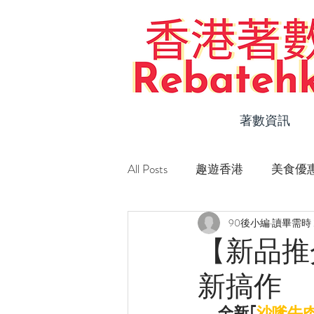
著數資訊
All Posts
趣遊香港
美食優
90後小編
讀畢需時 
Staycation 優惠
新店速遞
【新品推
新搞作
全新｢
沙嗲牛