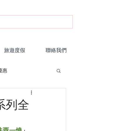
旅遊度假
聯絡我們
優惠
系列全
味粟一燒
」