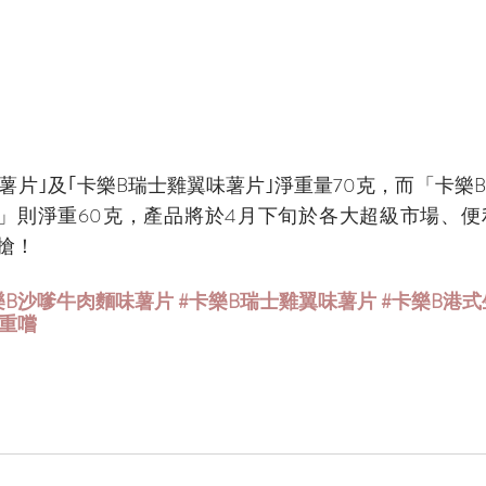
薯片｣及｢卡樂B瑞士雞翼味薯片｣淨重量70克，而「卡樂
)」則淨重60克，產品將於4月下旬於各大超級市場、
搶！
樂B沙嗲牛肉麵味薯片
#卡樂B瑞士雞翼味薯片
#卡樂B港
3重嚐