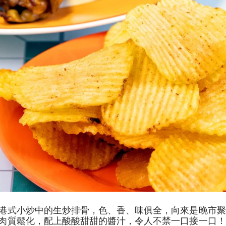
港式小炒中的生炒排骨，色、香、味俱全，向來是晚市聚
肉質鬆化，配上酸酸甜甜的醬汁，令人不禁一口接一口！