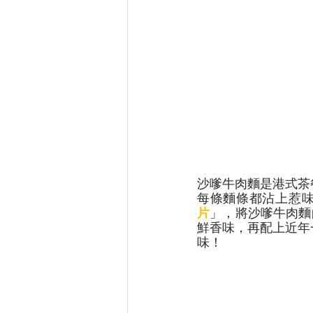
沙嗲牛肉麵是港式茶
每條麵條都沾上惹
片
」，將沙嗲牛肉麵
鮮香味，再配上近年
味！