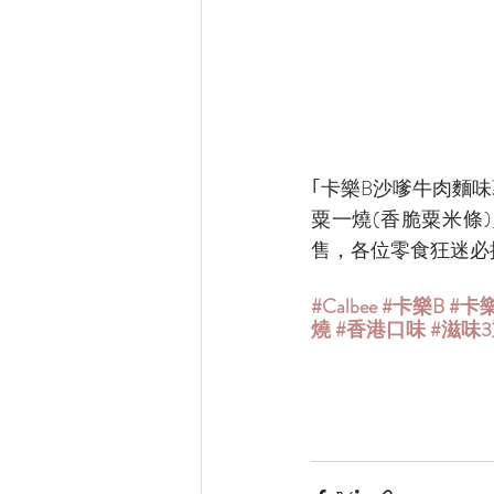
｢卡樂B沙嗲牛肉麵味
粟一燒(香脆粟米條
售，各位零食狂迷必
#Calbee
#卡樂B
#卡
燒
#香港口味
#滋味