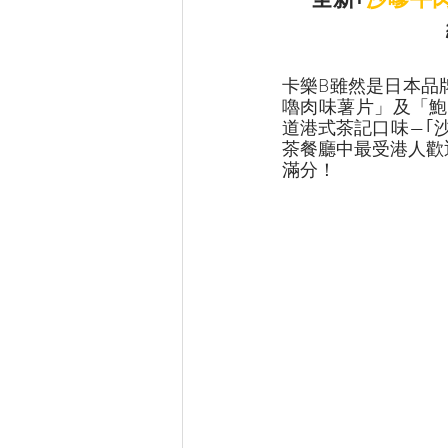
卡樂B雖然是日本品
嚕肉味薯片」及「鮑
道港式茶記口味—｢
茶餐廳中最受港人歡
滿分！