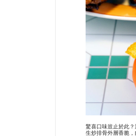
驚喜口味豈止於此？
生炒排骨外層香脆，