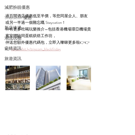
減肥扮靚優惠
過百間酒店優惠低至半價，等您同屋企人、朋友
Staycation 優惠
或另一半過一個難忘嘅 Staycation！
新店速遞
仲有更多吃喝玩樂推介—包括香港機場環亞機場貴
賓室體驗同蛋糕烘焙工作坊，
潮流玩物
仲送您額外優惠代碼包，立即入嚟睇更多啦
👉👉
疫情資訊
👉 
https://bit.ly/tripcom_blackfriday
旅遊資訊