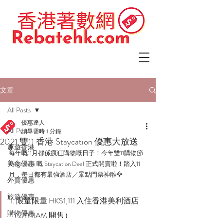
文章
All Posts
優惠達人
All Posts
讀畢需時 1 分鐘
2021 雙11 香港 Staycation 優惠大放送
趣遊香港
每年嘅11月都係瘋狂購物嘅日子！今年雙11購物節 
美食優惠
Mega Sale 嘅 Staycation Deal 正式開賣啦！踏入11
月，每日都有最強酒店／景點門票神雕🦅 
外賣優惠
旅遊優惠
1. 限量限量 HK$1,111 入住香港美利酒店 
購物優惠
（2/11 11AM 開售）