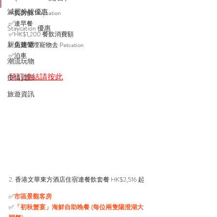
減肥扮靚優惠
✅負房價 Staycation
✅連早餐
Staycation 優惠
✅HK$1,200 餐飲消費額
新店速遞
✅免費帶埋寵物去 Petcation 
✅泊車
潮流玩物
預訂連結請按此
疫情資訊
旅遊資訊
2. 香港文華東方酒店住宿連餐飲套餐 HK$2,516 起
✅
市區景觀客房 
✅
「初秋蟹宴」海鮮自助晚餐 (每位兩隻陽澄湖大