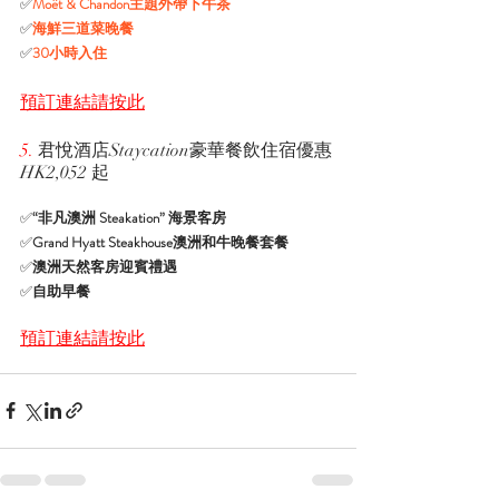
✅
Moët & Chandon主題外帶下午茶
✅
海鮮三道菜晚餐 
✅
30小時入住
預訂連結請按此
5. 
君悅酒店Staycation豪華餐飲住宿優惠 
HK2,052 起
✅
“非凡澳洲 Steakation” 海景客房 
✅
Grand Hyatt Steakhouse澳洲和牛晚餐套餐 
✅
澳洲天然客房迎賓禮遇 
✅
自助早餐
預訂連結請按此