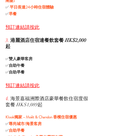
閘蟹) 
✅
 平日長達24小時住宿體驗 
✅
早餐
預訂連結請按此
3. 
港麗酒店住宿連餐飲套餐 HK$2,000 
起
✅
雙人豪華客房 
✅
自助午餐 
✅
自助早餐
預訂連結請按此
4. 
海景嘉福洲際酒店豪華餐飲住宿度假
套餐 HK$1,089起
Klook獨家 - Moët & Chandon 香檳住宿優惠 
✅
尊尚城市/海景客房 
✅
自助早餐 