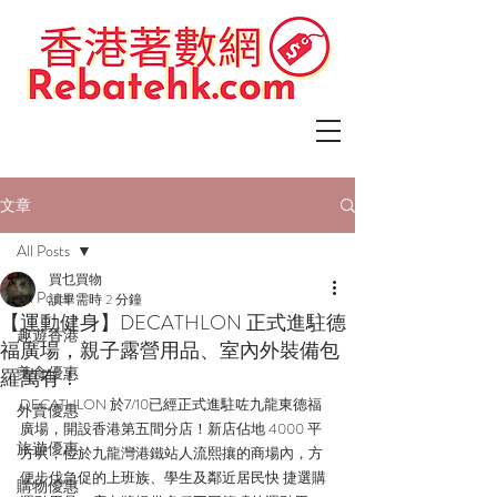
文章
All Posts
買乜買物
All Posts
讀畢需時 2 分鐘
【運動健身】DECATHLON 正式進駐德
趣遊香港
福廣場，親子露營用品、室內外裝備包
美食優惠
羅萬有！
DECATHLON 於7/10已經正式進駐咗九龍東德福
外賣優惠
廣場，開設香港第五間分店！新店佔地 4000 平
旅遊優惠
方呎，位於九龍灣港鐵站人流熙攘的商場內，方
便步伐急促的上班族、學生及鄰近居民快 捷選購
購物優惠