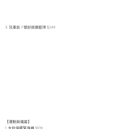
3. 兒童款 7 號好抓握籃球 $249
【運動裝備篇】
1. 女款保暖緊身褲 $109