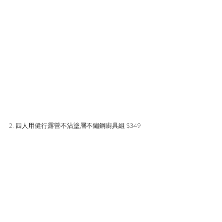
2. 四人用健行露營不沾塗層不鏽鋼廚具組 $349