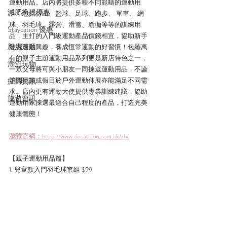
運動用品。店內將提供多種不同範疇的運動用
減肥扮靚優惠
品，包括行山、籃球、足球、跑步、 單車、 網
球、羽毛球、露營、滑雪、瑜伽等等的訓練用
Staycation 優惠
品；主打的入門級運動產品價錢相宜，協助新手 
新店速遞
發掘運動興趣，養成恆常運動的好習慣！包羅萬
有的親子主題運動用品系列更是新店特色之一， 
潮流玩物
一眾父母將可與小朋友一同揀選運動用品，不論
消閒玩樂或假日於戶外運動伸展亦能滿足不同需 
疫情資訊
求。店內更有運動大使提供專業訓練建議，協助
旅遊資訊
運動用家揀選最適合自己程度的產品，打造完美 
健康體態！
瀏覽官網：https://www.decathlon.com.hk/zh/
【親子運動用品篇】
1. 兒童款入門羽毛球套組 $99