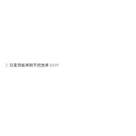
2. 兒童滑板車附手把煞車 $499