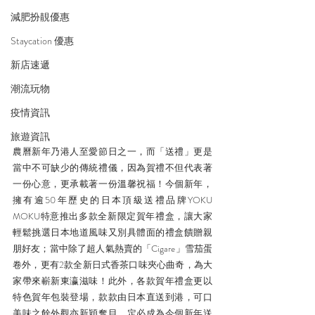
減肥扮靚優惠
Staycation 優惠
新店速遞
潮流玩物
疫情資訊
旅遊資訊
農曆新年乃港人至愛節日之一，而「送禮」更是
當中不可缺少的傳統禮儀，因為賀禮不但代表著
一份心意，更承載著一份溫馨祝福！今個新年，
擁有逾50年歷史的日本頂級送禮品牌YOKU 
MOKU特意推出多款全新限定賀年禮盒，讓大家
輕鬆挑選日本地道風味又別具體面的禮盒饋贈親
朋好友；當中除了超人氣熱賣的「Cigare」雪茄蛋
卷外，更有2款全新日式香茶口味夾心曲奇，為大
家帶來嶄新東瀛滋味！此外，各款賀年禮盒更以
特色賀年包裝登場，款款由日本直送到港，可口
美味之餘外觀亦新穎奪目，定必成為今個新年送