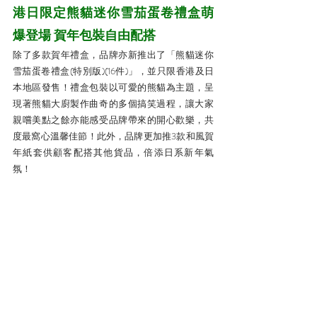
港日限定熊貓迷你雪茄蛋卷禮盒萌
爆登場 賀年包裝自由配搭
除了多款賀年禮盒，品牌亦新推出了「熊貓迷你
雪茄蛋卷禮盒(特別版)(16件)」，並只限香港及日
本地區發售！禮盒包裝以可愛的熊貓為主題，呈
現著熊貓大廚製作曲奇的多個搞笑過程，讓大家
親嚐美點之餘亦能感受品牌帶來的開心歡樂，共
度最窩心溫馨佳節！此外，品牌更加推3款和風賀
年紙套供顧客配搭其他貨品，倍添日系新年氣
氛！