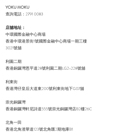
YOKU MOKU
查詢電話：2791 0083
店舖地址：
中環國際金融中心商場
香港中環港景街1號國際金融中心商場一期三樓
3021號舖
利園二期
香港銅鑼灣恩平道28號利園二期LG2-228號舖
利東街
香港灣仔皇后大道東200號利東街地下G07舖
崇光銅鑼灣
香港銅鑼灣軒尼詩道555號崇光銅鑼灣店B2樓26C
北角一田
香港北角渣華道123號北角匯2期地庫B1