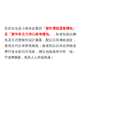
至於女生及小朋友必愛的
「賀年雪茄蛋卷禮包」
及「賀年朱古力夾心曲奇禮包」
，前者包裝以鯛
魚及日式寶船作設計圖案，配以日系傳統波紋，
展現古代日本懷舊風格；後者則以日本吉祥物達
摩打造全新日式包裝，獨立包裝曲奇印有「福」
字達摩圖案，寓意人人幸福美滿！