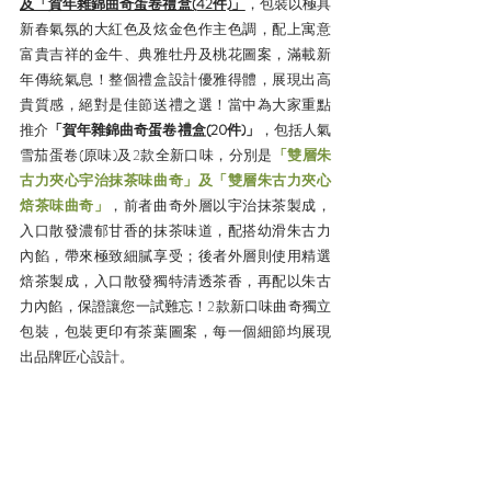
及「賀年雜錦曲奇蛋卷禮盒(42件)」
，包裝以極具
新春氣氛的大紅色及炫金色作主色調，配上寓意
富貴吉祥的金牛、典雅牡丹及桃花圖案，滿載新
年傳統氣息！整個禮盒設計優雅得體，展現出高
貴質感，絕對是佳節送禮之選！當中為大家重點
推介
「賀年雜錦曲奇蛋卷禮盒(20件)」
，包括人氣
雪茄蛋卷(原味)及2款全新口味，分別是
「雙層朱
古力夾心宇治抹茶味曲奇」及「雙層朱古力夾心
焙茶味曲奇」
，前者曲奇外層以宇治抹茶製成，
入口散發濃郁甘香的抹茶味道，配搭幼滑朱古力
內餡，帶來極致細膩享受；後者外層則使用精選
焙茶製成，入口散發獨特清透茶香，再配以朱古
力內餡，保證讓您一試難忘！2款新口味曲奇獨立
包裝，包裝更印有茶葉圖案，每一個細節均展現
出品牌匠心設計。