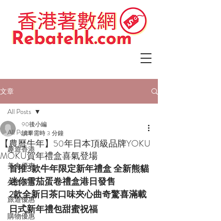
文章
All Posts
90後小編
All Posts
讀畢需時 3 分鐘
【農曆牛年】50年日本頂級品牌YOKU
趣遊香港
MOKU賀年禮盒喜氣登場
美食優惠
首推3款牛年限定新年禮盒 全新熊貓
迷你雪茄蛋卷禮盒港日發售
外賣優惠
2款全新日茶口味夾心曲奇驚喜滿載
旅遊優惠
日式新年禮包甜蜜祝福
購物優惠