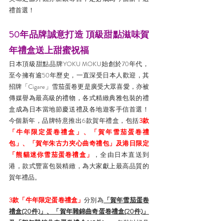
禮首選！
50年品牌誠意打造 頂級甜點滋味賀
年禮盒送上甜蜜祝福
日本頂級甜點品牌YOKU MOKU始創於70年代，
至今擁有逾50年歷史，一直深受日本人歡迎，其
招牌「Cigare」雪茄蛋卷更是廣受大眾喜愛，亦被
傳媒譽為最高級的禮物，各式精緻典雅包裝的禮
盒成為日本當地節慶送禮及各地遊客手信首選！
今個新年，品牌特意推出6款賀年禮盒，包括
3款
「牛年限定蛋卷禮盒」、「賀年雪茄蛋卷禮
包」、「賀年朱古力夾心曲奇禮包」及港日限定
「熊貓迷你雪茄蛋卷禮盒」
，全由日本直送到
港，款式豐富包裝精緻，為大家獻上最高品質的
賀年禮品。
3款「牛年限定蛋卷禮盒」
分別為
「賀年雪茄蛋卷
禮盒(20件)」、「賀年雜錦曲奇蛋卷禮盒(20件)」