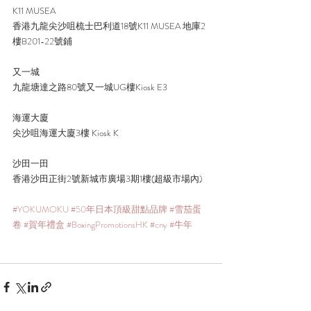
K11 MUSEA
香港九龍尖沙咀梳士巴利道18號K11 MUSEA 地庫2
樓B201-22號鋪
又一城
九龍塘達之路80號又一城UG樓Kiosk E3
海運大廈
尖沙咀海運大廈3樓 Kiosk K
沙田一田
香港沙田正街2號新城市廣場3期1樓(超級市場內)
#YOKUMOKU
#50年日本頂級甜點品牌
#雪茄蛋
卷
#賀年禮盒
#BoxingPromotionsHK
#cny
#牛年