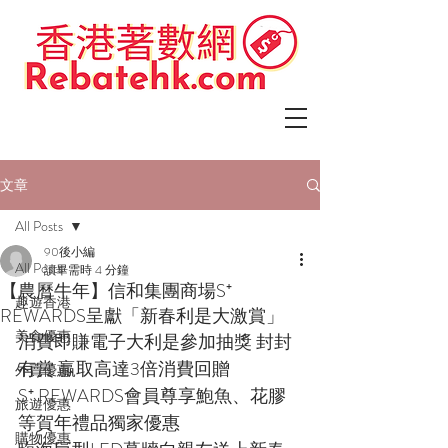
文章
All Posts
90後小編
All Posts
讀畢需時 4 分鐘
【農曆牛年】信和集團商場S⁺
趣遊香港
REWARDS呈獻「新春利是大激賞」
美食優惠
消費即賺電子大利是參加抽獎 封封
有賞 贏取高達3倍消費回贈
外賣優惠
S⁺ REWARDS會員尊享鮑魚、花膠
旅遊優惠
等賀年禮品獨家優惠
購物優惠