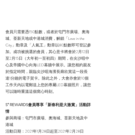
會員只需要憑150點數，或者於屯門市廣場、奧海
城、荃新天地或中港城消費，解鎖「Love in the 
City」勳章及「人氣王」勳章以80點數即可登記參
加。成功被挑選的會員，其心意卡將會於2月12日
至2月15日（大年初一至初四）期間，在尖沙咀中
心及帝國中心向海LED幕牆中展示。讓您相約親友
於指定時間，親臨尖沙咀海濱長廊欣賞這一段長
達1分鐘的電子賀卡。除此之外，大會亦會於10個
工作天內以電郵送上您的專屬LED幕牆照片，讓您
可以隨時重溫這個窩心時刻。
S⁺ REWARDS會員尊享「新春利是大激賞」活動詳
情
參與商場：屯門市廣場、奧海城、荃新天地及中
港城
活動日期：2021年1月28日起至2021年2月28日