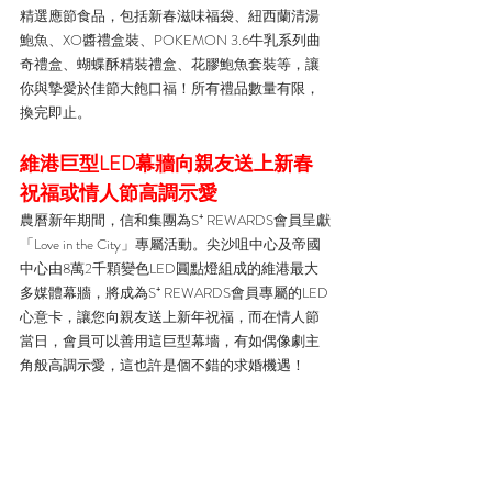
精選應節食品，包括新春滋味福袋、紐西蘭清湯
鮑魚、XO醬禮盒裝、POKEMON 3.6牛乳系列曲
奇禮盒、蝴蝶酥精裝禮盒、花膠鮑魚套裝等，讓
你與摯愛於佳節大飽口福！所有禮品數量有限，
換完即止。
維港巨型LED幕牆向親友送上新春
祝福或情人節高調示愛
農曆新年期間，信和集團為S⁺ REWARDS會員呈獻
「Love in the City」專屬活動。尖沙咀中心及帝國
中心由8萬2千顆變色LED圓點燈組成的維港最大
多媒體幕牆，將成為S⁺ REWARDS會員專屬的LED
心意卡，讓您向親友送上新年祝福，而在情人節
當日，會員可以善用這巨型幕墻，有如偶像劇主
角般高調示愛，這也許是個不錯的求婚機遇！