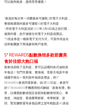
可以無拘無束，盡情享受優惠！
*會員於每次單一消費最多可賺取2封電子大利是，
整個推廣期內最多可賺取10封電子大利是
^所有電子大利是須於2021年3月8日或之前打開，
逾期作廢，恕不補發任何電子大利是或獎品。
**S現金券是一種新電子支付方式，可當作現金在
信和集團旗下商場參與商戶使用。
S⁺ REWARDS點數換領多款節慶美
食於佳節大飽口福
新春佳節除了逗利是，更可以品嚐到各式滋味賀
年食品！屯門市廣場、奧海城、荃新天地及中港
城攜手推出一系列賀年福袋及禮盒，與S⁺ 
REWARDS會員同度新春。由1月20日起，會員可
於S⁺ REWARDS手機應用程式解鎖「新春有禮」勳
章，以優惠點數或指定金額加點數換領美心、東
海堂、鴻福堂、香港榮華餅家、奇華餅家、皇
玥、聖安娜餅屋等多個品牌之賀年糕點及40多款