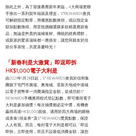
除此之外，為了迎接農曆新年來臨，4大商場更聯
手推出一系列賀年福袋及禮盒，S⁺REWARDS會員
可解鎖指定勳章，用優惠點數換領，或以指定金
額加點數換得。用至抵價錢選購多款精選應節食
品，無論是矜貴的滋補食材、傳統的經典禮餅，
或新派的驚喜滋味都一應俱全，讓您與親友於佳
節分享喜悅，共度喜慶時光！
「新春利是大激賞」即逗即拆
HK$1,000電子大利是
由2021年1月28日起，S⁺ REWARDS會員於信和集
團旗下屯門市廣場、奧海城、荃新天地或中港城
以電子貨幣單一消費滿指定金額，並成功於S⁺ 
REWARDS手機應用程式登記點數，即可獲得電子
大利是參加抽獎！每次抽獎都必定中獎，有機會
贏得高達HK$1,000面值、適用於四大商場的購物
或美食S現金券**及S⁺ REWARDS獎賞點數，保證
人人有賞。而且，每封電子大利是都可以「即逗
即拆」立即使用，而且不設最低消費金額，讓您