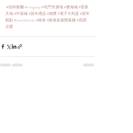
#信和集團
#sinogroup
#屯門市廣場
#奧海城
#荃新
天地
#中港城
#賀年禮品
#抽獎
#電子大利是
#賀年
糕點
#loveinthecity
#維港
#維港多媒體幕牆
#高調
示愛
最新文章
查看全部