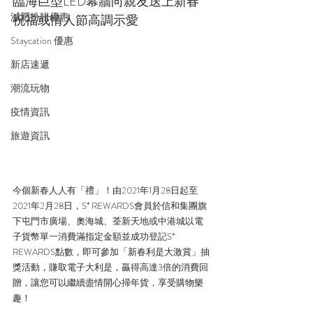
臨海巨型LED幕牆向親友送上新春
減肥扮靚優惠
祝福或情人節高調示愛
Staycation 優惠
新店速遞
潮流玩物
疫情資訊
旅遊資訊
今個新春人人有「禮」！由2021年1月28日起至
2021年2月28日，S⁺ REWARDS會員於信和集團旗
下屯門市廣場、奧海城、荃新天地或中港城以電
子貨幣單一消費滿指定金額並成功登記S⁺ 
REWARDS點數，即可參加「新春利是大激賞」抽
獎活動，賺取電子大利是，贏得高達3倍的消費回
贈，讓您可以繼續盡情開心掃年貨，享受購物樂
趣！