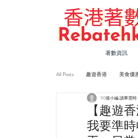
著數資訊
All Posts
趣遊香港
美食優
90後小編
讀畢需時 
Staycation 優惠
新店速遞
【趣遊香
我要準時