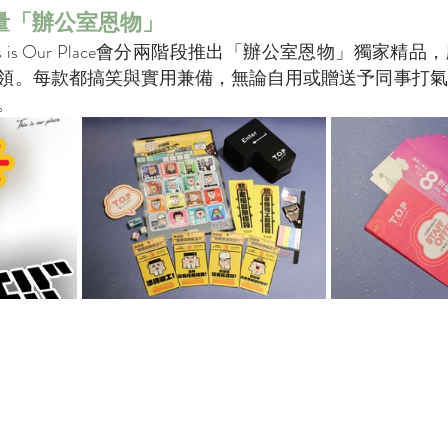
量「辦公室恩物」
his is Our Place會分兩階段推出「辦公室恩物」獨家
領。每款都搞笑與實用兼備，無論自用或贈送予同事打氣
。