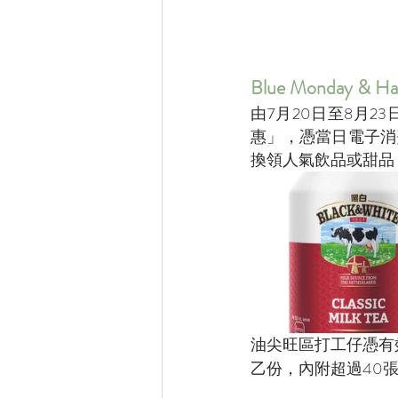
Blue Monday &
由7月20日至8月23日，
惠」，憑當日電子消費滿10
換領人氣飲品或甜品
油尖旺區打工仔憑有
乙份，內附超過40