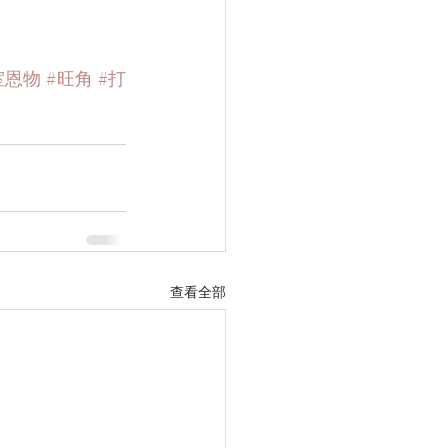
室恩物
#旺角
#打
查看全部