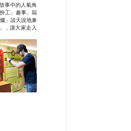
，故事中的人氣角
「扮工」趣事。屆
「圍爐」談天說地兼
」，讓大家走入