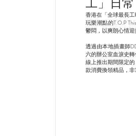
工」日常
香港在「全球最長工
玩樂潮點的T.O.P T
鬱悶，以爽朗心情迎
透過由本地插畫師D
六的辦公室血淚史轉
線上推出期間限定的
款消費換領精品，非