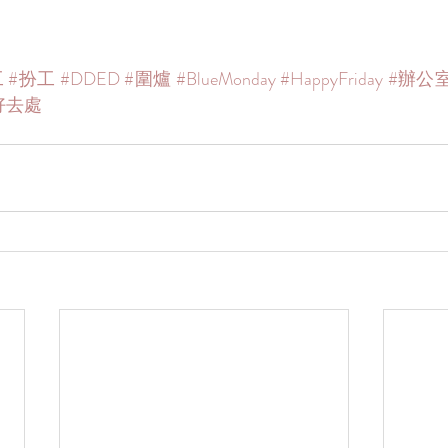
工
#扮工
#DDED
#圍爐
#BlueMonday
#HappyFriday
#辦公
好去處