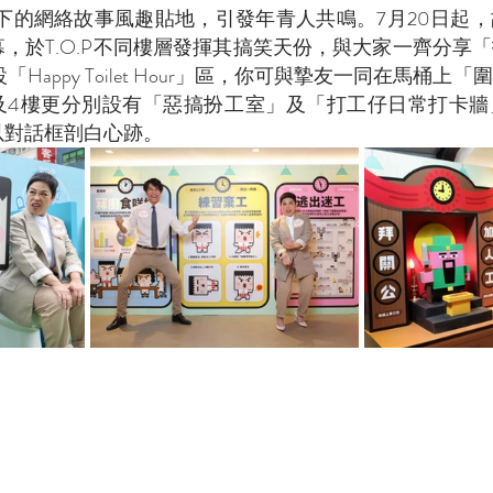
筆下的網絡故事風趣貼地，引發年青人共鳴。7月20日起
幕，於T.O.P不同樓層發揮其搞笑天份，與大家一齊分享
Happy Toilet Hour」區，你可與摯友一同在馬桶上
及4樓更分別設有「惡搞扮工室」及「打工仔日常打卡牆
以對話框剖白心跡。