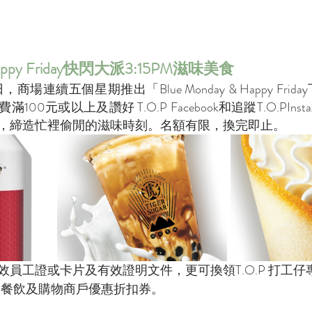
 Happy Friday快閃大派3:15PM滋味美食
商場連續五個星期推出「Blue Monday & Happy Frid
0元或以上及讚好 T.O.P Facebook和追蹤T.O.PInst
，締造忙裡偷閒的滋味時刻。名額有限，換完即止。
效員工證或卡片及有效證明文件，更可換領T.O.P 打工
張餐飲及購物商戶優惠折扣券。