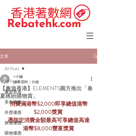
文章
All Posts
K小編
All Posts
讀畢需時 2 分鐘
【趣遊香港】ELEMENTS圓方推出「春
趣遊香港
夏繽紛購物賞」
美食優惠
消費滿港幣$2,000即享總值港幣
$2,000獎賞 
外賣優惠
憑指定消費金額最高可享總值高達
旅遊優惠
港幣$8,000豐富獎賞
購物優惠