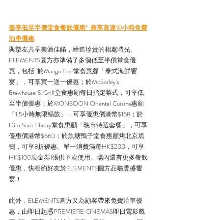
盡享低至半價堂食餐飲優惠*  兼享高達10小時免費
泊車優惠
與摯友共享美酒佳餚，締造珍貴的相處時光。
ELEMENTS圓方亦準備了多個低至半價堂食優
惠，包括: 於Mango Tree堂食惠顧「泰式海鮮饗
宴」，可享買一送一優惠；於McSorley's 
Brewhouse & Grill堂食惠顧每日指定菜式，可享低
至半價優惠；於MONSOON Oriental Cuisine惠顧
「1.5小時無限暢飲」，可享優惠價港幣$168；於
Dim Sum Library堂食惠顧「晚市特選套餐」，可享
優惠價港幣$660；於魚塘鴨子堂食惠顧烤北京填
鴨，可享8折優惠、單一消費滿每HK$200，可享
HK$100現金券1張供下次使用。場內還有更多餐飲
優惠，快相約好友於ELEMENTS圓方品嚐豐盛饗
宴！
此外，ELEMENTS圓方又為顧客帶來免費泊車優
惠，由即日起憑PREMIERE CINEMAS即日電影戲