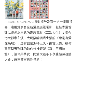
PREMIERE CINEMAS電影禮券及買一送一電影禮
券，適用於多套全新港產話題電影，包括香港首
部以跑步為主題的勵志電影《二次人生》；集合
七大影帝主演，大玩隔離酒店生活的《總是有愛
在隔離》；還有戲迷期待已久－由古天樂、楊佑
寧等型男列陣的動作特技鉅製《真．三國無
雙》，讓你與摯友一同於大銀幕下享受極緻視聽
之娛，兼享豐富購物禮遇！