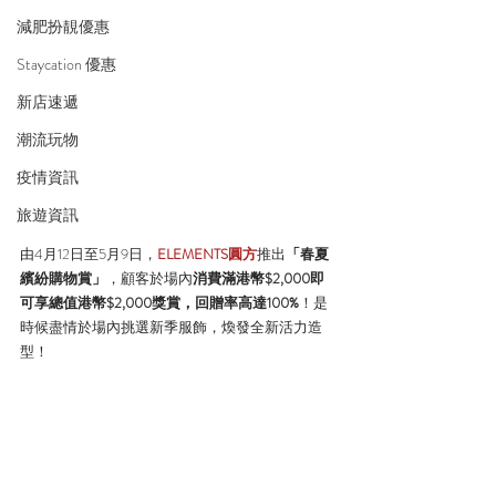
減肥扮靚優惠
Staycation 優惠
新店速遞
潮流玩物
疫情資訊
旅遊資訊
由4月12日至5月9日，
ELEMENTS圓方
推出
「春夏
繽紛購物賞」
，顧客於場內
消費滿港幣$2,000即
可享總值港幣$2,000獎賞，回贈率高達100%
！是
時候盡情於場內挑選新季服飾，煥發全新活力造
型！