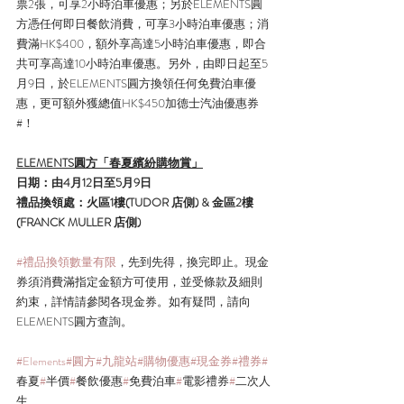
票2張，可享2小時泊車優惠；另於ELEMENTS圓
方憑任何即日餐飲消費，可享3小時泊車優惠；消
費滿HK$400，額外享高達5小時泊車優惠，即合
共可享高達10小時泊車優惠。另外，由即日起至5
月9日，於ELEMENTS圓方換領任何免費泊車優
惠，更可額外獲總值HK$450加德士汽油優惠券
#！
ELEMENTS圓方「春夏繽紛購物賞」
日期：由4月12日至5月9日
禮品換領處：火區1樓(TUDOR 店側) & 金區2樓 
(FRANCK MULLER 店側)
#禮品換領數量有限
，先到先得，換完即止。現金
券須消費滿指定金額方可使用，並受條款及細則
約束，詳情請參閱各現金券。如有疑問，請向
ELEMENTS圓方查詢。
#Elements
#圓方
#九龍站
#購物優惠
#現金券
#禮券
#
春夏
#
半價
#
餐飲優惠
#
免費泊車
#
電影禮券
#
二次人
生