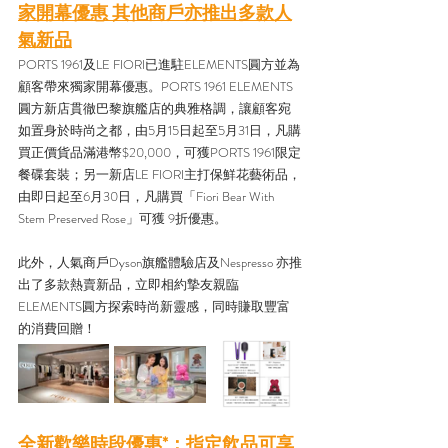
家開幕優惠 其他商戶亦推出多款人
氣新品
PORTS 1961及LE FIORI已進駐ELEMENTS圓方並為
顧客帶來獨家開幕優惠。PORTS 1961 ELEMENTS
圓方新店貫徹巴黎旗艦店的典雅格調，讓顧客宛
如置身於時尚之都，由5月15日起至5月31日，凡購
買正價貨品滿港幣$20,000，可獲PORTS 1961限定
餐碟套裝；另一新店LE FIORI主打保鮮花藝術品，
由即日起至6月30日，凡購買「Fiori Bear With 
Stem Preserved Rose」可獲 9折優惠。
此外，人氣商戶Dyson旗艦體驗店及Nespresso 亦推
出了多款熱賣新品，立即相約摯友親臨
ELEMENTS圓方探索時尚新靈感，同時賺取豐富
的消費回贈！
全新歡樂時段優惠*：指定飲品可享