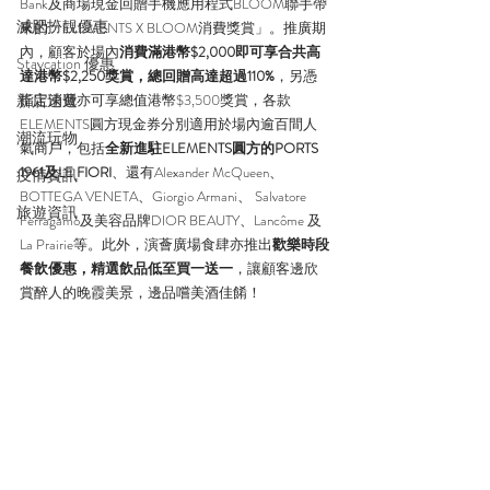
Bank及商場現金回贈手機應用程式BLOOM聯手帶
減肥扮靚優惠
來的「ELEMENTS X BLOOM消費獎賞」。推廣期
內，顧客於場內
消費滿港幣$2,000即可享合共高
Staycation 優惠
達港幣$2,250獎賞，總回贈高達超過110%
，另憑
新店速遞
指定消費亦可享總值港幣$3,500獎賞，各款
ELEMENTS圓方現金券分別適用於場內逾百間人
潮流玩物
氣商戶，包括
全新進駐ELEMENTS圓方的PORTS 
1961及LE FIORI
、還有Alexander McQueen、
疫情資訊
BOTTEGA VENETA、Giorgio Armani、 Salvatore 
旅遊資訊
Ferragamo及美容品牌DIOR BEAUTY、Lancôme 及
La Prairie等。此外，演薈廣場食肆亦推出
歡樂時段
餐飲優惠，精選飲品低至買一送一
，讓顧客邊欣
賞醉人的晚霞美景，邊品嚐美酒佳餚！