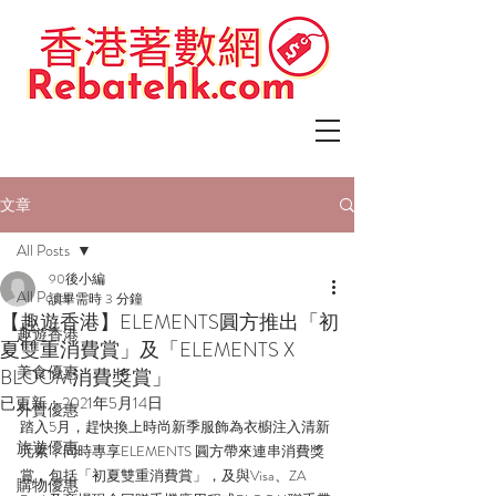
文章
All Posts
90後小編
All Posts
讀畢需時 3 分鐘
【趣遊香港】ELEMENTS圓方推出「初
趣遊香港
夏雙重消費賞」及「ELEMENTS X
美食優惠
BLOOM消費獎賞」
已更新：
2021年5月14日
外賣優惠
踏入5月，趕快換上時尚新季服飾為衣櫥注入清新
旅遊優惠
元素，同時專享ELEMENTS 圓方帶來連串消費獎
賞，包括「初夏雙重消費賞」，及與Visa、ZA 
購物優惠