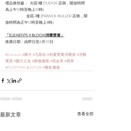
禮品換領處：  火區1樓 (TUDOR 店側，開放時間
為上午10時至晚上10時)
                        金區2樓 (FRANCK MULLER 店側，開
放時間為正午12時至晚上8時)
「ELEMENTS X BLOOM消費獎賞」
推廣日期：由即日至6月20日
#Elements
#圓方
#九龍站
#初夏雙重消費賞
#消費
獎賞
#圓方之友
#購物優惠
#現金券
#禮券
#PORTS1961
#LEFIORI
#餐飲優惠
最新文章
查看全部