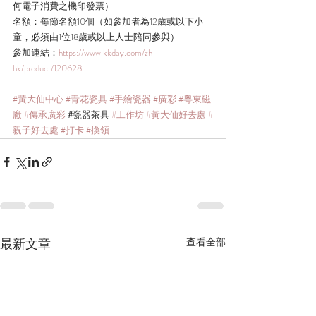
何電子消費之機印發票）
名額：每節名額10個（如參加者為12歲或以下小
童，必須由1位18歲或以上人士陪同參與）
參加連結：
https://www.kkday.com/zh-
hk/product/120628
#黃大仙中心
#青花瓷具
#手繪瓷器
#廣彩
#粵東磁
廠
#傳承廣彩
 #
瓷器茶具 
#工作坊
#黃大仙好去處
#
親子好去處
#打卡
#換領
最新文章
查看全部