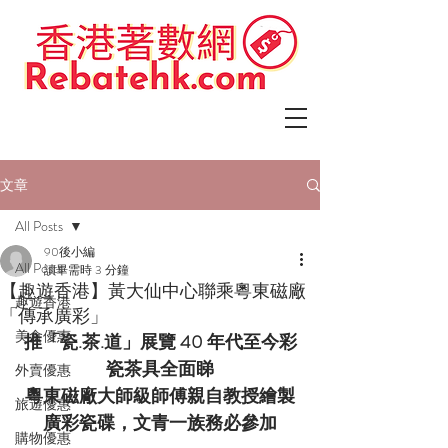
文章
All Posts
90後小編
All Posts
讀畢需時 3 分鐘
【趣遊香港】黃大仙中心聯乘粵東磁廠
趣遊香港
「傳承廣彩」
美食優惠
推「瓷.茶.道」展覽 40 年代至今彩
瓷茶具全面睇
外賣優惠
粵東磁廠大師級師傅親自教授繪製
旅遊優惠
廣彩瓷碟，文青一族務必參加
購物優惠