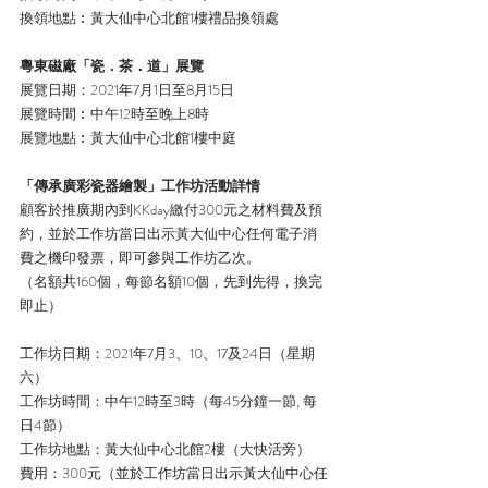
換領地點︰黃大仙中心北館1樓禮品換領處
粵東磁廠「瓷．茶．道」展覽
展覽日期：2021年7月1日至8月15日
展覽時間︰中午12時至晚上8時
展覽地點︰黃大仙中心北館1樓中庭
「傳承廣彩瓷器繪製」工作坊活動詳情
顧客於推廣期內到KKday繳付300元之材料費及預
約，並於工作坊當日出示黃大仙中心任何電子消
費之機印發票，即可參與工作坊乙次。
（名額共160個，每節名額10個，先到先得，換完
即止）
工作坊日期：2021年7月3、10、17及24日（星期
六）
工作坊時間：中午12時至3時（每45分鐘一節, 每
日4節）
工作坊地點：黃大仙中心北館2樓（大快活旁）
費用：300元（並於工作坊當日出示黃大仙中心任