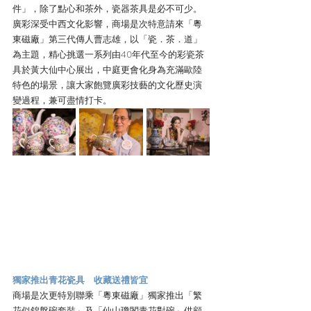
件」，除了點心和茶外，瓷器茶具是必不可少。
廣彩深受中西文化影響，商場是次特意請來「粵
東磁廠」第三代傳人曹志雄，以「瓷．茶．道」
為主題，精心挑選一系列由40年代至今的彩瓷茶
具於黃大仙中心展出，中庭更會化身為充滿歐陸
特色的場景，讓大家飽覽廣彩技藝的文化歷史演
變過程，兼可盡情打卡。
獨家推出青花瓷具　收藏送禮皆宜
商場是次更特別聯乘「粵東磁廠」獨家推出「繁
花似錦盤碗套裝」及「仙山瓊閣青花對碗」供顧