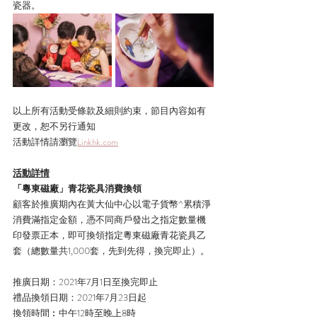
瓷器。
以上所有活動受條款及細則約束，節目內容如有
更改，恕不另行通知
活動詳情請瀏覽
Linkhk.com
活動詳情
「粵東磁廠」青花瓷具消費換領
顧客於推廣期內在黃大仙中心以電子貨幣^累積淨
消費滿指定金額，憑不同商戶發出之指定數量機
印發票正本，即可換領指定粵東磁廠青花瓷具乙
套（總數量共1,000套，先到先得，換完即止）。
推廣日期：2021年7月1日至換完即止
禮品換領日期：2021年7月23日起
換領時間︰中午12時至晚上8時