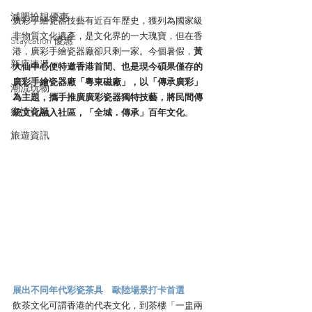
減肥扮靚優惠
廣彩手繪瓷器技藝有近百年歷史，獲列為國家級
非物質文化遺產，是文化界的一大瑰寶，但在香
Staycation 優惠
港，廣彩手繪瓷器廠卻只剩一家。今個暑假，
黃
新店速遞
大仙中心便特邀香港首間、也是現今碩果僅存的
廣彩手繪瓷器廠「粵東磁廠」，以「傳承廣彩」
潮流玩物
為主題，攜手推廣廣彩瓷器獨特技藝，將民間傳
疫情資訊
統文化融入社區，「全城．傳承」百年文化
。
旅遊資訊
展出不同年代彩瓷茶具　歐陸場景打卡首選
飲茶文化可謂香港的代表文化，到茶樓「一盅兩