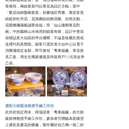
客換領，兩組套裝均以青花為設計主軸；當中
「繁花似錦盤碗套裝」刻畫端莊秀雅、寓意富貴
綿延的牡丹花，花海圖紋紋飾流暢、自然生動，
花開燦爛滿載誠摯祝福；而「仙山瓊閣青花對
碗」中的園林山水佈局則錯落有致，設計中更添
加標誌黃大仙區的亭台樓閣，不論是收藏欣賞或
送禮均別具體面。顧客只需於黃大仙中心以電子
消費滿指定金額，即可換領「粵東磁廠」青花瓷
具乙套、周生生獨家優惠及時裝商戶20元現金券
乙張。
廣彩大師親身教授手繪工作坊
此外於指定周末，商場請來「粵東磁廠」的大師
級師傅教授手繪工作坊，參加者可體驗為瓷碟塗
上廣彩及畫花的樂趣，製作屬於自己獨一無二的