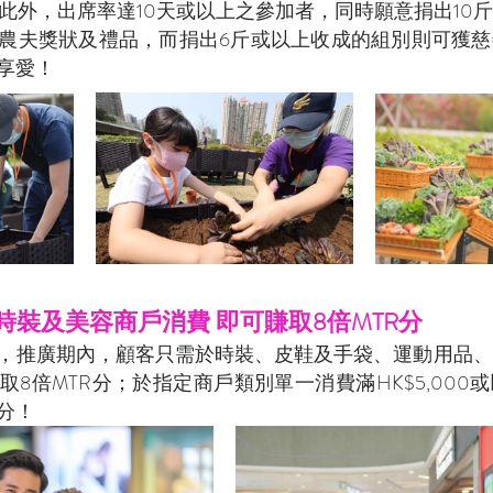
分；此外，出席率達10天或以上之參加者，同時願意捐出10
農夫獎狀及禮品，而捐出6斤或以上收成的組別則可獲慈
享愛！ 
時裝及美容商戶消費 即可賺取8倍MTR分
，推廣期內，顧客只需於時裝、皮鞋及手袋、運動用品、
8倍MTR分；於指定商戶類別單一消費滿HK$5,000
分！