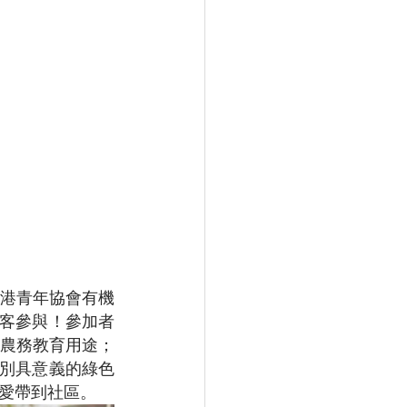
港青年協會有機
顧客參與！參加者
農務教育用途；
又別具意義的綠色
愛帶到社區。