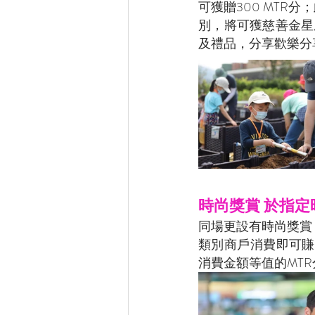
可獲贈300 MTR
別，將可獲慈善金星
及禮品，分享歡樂分
時尚獎賞 於指定
同場更設有時尚獎賞
類別商戶消費即可賺取
消費金額等值的MTR