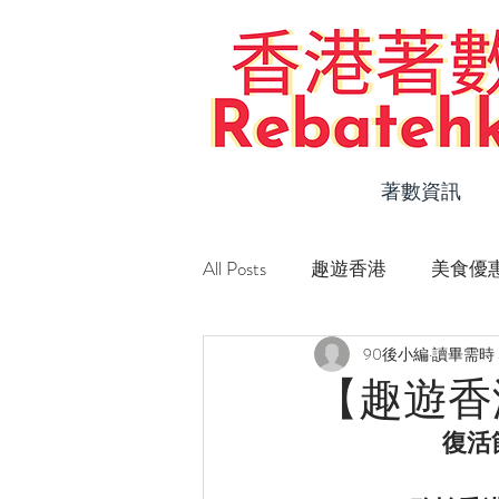
著數資訊
All Posts
趣遊香港
美食優
90後小編
讀畢需時 
Staycation 優惠
新店速遞
【趣遊香
復活