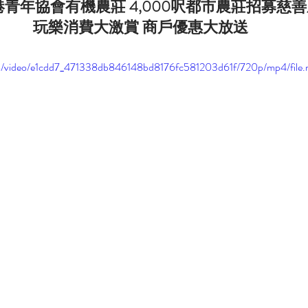
青年協會有機農莊 4,000呎都市農莊招募慈
玩樂消費大激賞 商戶優惠大放送
.com/video/e1cdd7_471338db846148bd8176fc581203d61f/720p/mp4/file