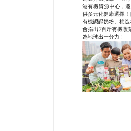
港有機資源中心，邀
供多元化健康選擇！
有機認證奶粉、棉造
會捐出2百斤有機蔬
為地球出一分力！