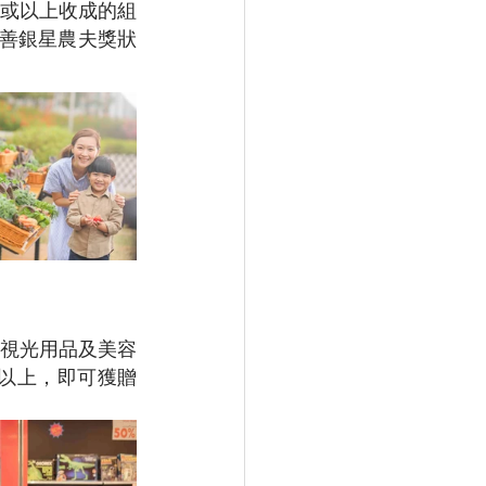
斤或以上收成的組
善銀星農夫獎狀
視光用品及美容
或以上，即可獲贈