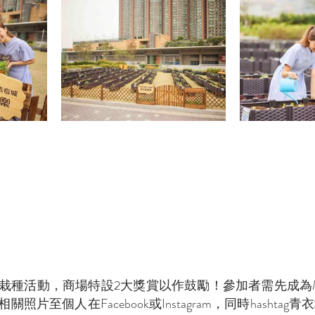
種活動，商場特設2大獎賞以作鼓勵！參加者需先成為MTR 
片至個人在Facebook或Instagram，同時hashta