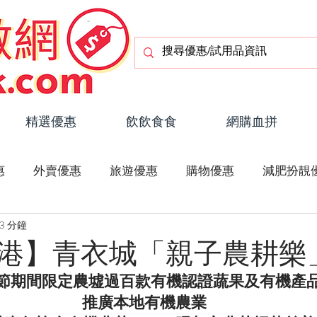
精選優惠
飲飲食食
網購血拼
惠
外賣優惠
旅遊優惠
購物優惠
減肥扮靚
3 分鐘
潮流玩物
疫情資訊
旅遊資訊
港】青衣城「親子農耕樂
節期間限定農墟過百款有機認證蔬果及有機產
推廣本地有機農業