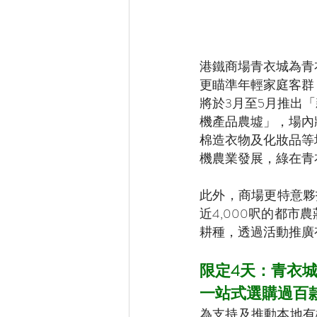
港鐵商場青衣城為青
更瞄準年輕家庭客群
將於3月至5月推出
機產品農墟」，場內
棉造衣物及化妝品等
機農業發展，綠在青
此外，商場更特意夥
近4,000呎的都
耕種，透過活動推廣
限定4天：青衣
一站式選購過百
為支持及推動本地有