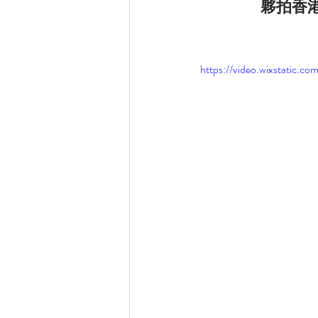
夥拍香港
https://video.wixstatic