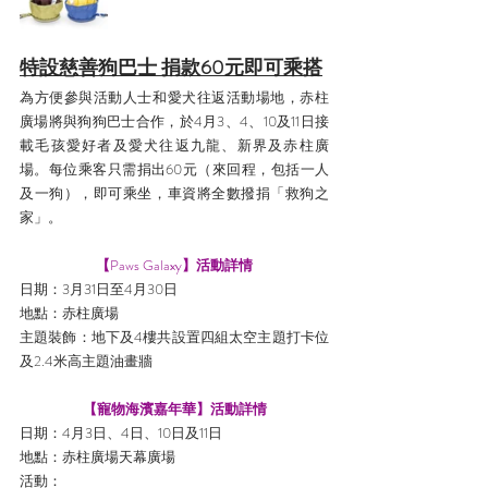
特設慈善狗巴士 捐款60元即可乘搭
為方便參與活動人士和愛犬往返活動場地，赤柱
廣場將與狗狗巴士合作，於4月3、4、10及11日接
載毛孩愛好者及愛犬往返九龍、新界及赤柱廣
場。每位乘客只需捐出60元（來回程，包括一人
及一狗），即可乘坐，車資將全數撥捐「救狗之
家」。
【
Paws Galaxy
】活動詳情
日期：3月31日至4月30日
地點：赤柱廣場
主題裝飾：地下及4樓共設置四組太空主題打卡位
及2.4米高主題油畫牆
【寵物海濱嘉年華】活動詳情
日期：4月3日、4日、10日及11日
地點：赤柱廣場天幕廣場
活動：