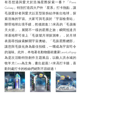
有否想過與愛犬於浩瀚星際探索一番？「Paws 
Galaxy」特別打造四大戶外「星系」打卡熱點，讓
毛孩愛好者與愛犬以至型裝扮結伴衝出地球，探
索浩瀚的宇宙。大家可與毛孩於「宇宙檢查站」
辦理地球出境手續，然後踏進2.5米高的「毛孩衝
天火箭」，展開不一樣的星際之旅；瞬間抵達月
球基地即可坐上「毛孩號月球探測車」，於月球
表面尋找線索解開宇宙奧秘。「毛孩星際總部」
讓您與毛孩化身為最佳拍檔，一嚐成為宇宙司令
的滋味。此外，本地著名動物藝術畫家LeonLollipop
為是次活動特別創作主題展品，以藝人洪永城的
牧羊犬Coco為主角，畫出超過2.4米高打卡牆，喜
歡到處打卡的粉絲們絕對不容錯過！