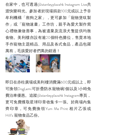
在家中，也可透過@stanleyplazahk Instagram Live共
渡快樂時光。參加者於現場捐款100元或以上予非
牟利機構「救狗之家」，更可參加「寵物煲呔製
作」或「寵物速畫」工作坊，親手為愛犬製作窩
心禮物兼做善事，為被遺棄及流浪犬隻提供均衡
食物。美利樓亦設有逾20個特色攤位，售賣本地
手作寵物主題精品、用品及各式食品，產品包羅
萬有，毛孩愛好者們萬勿錯過！
即日在赤柱廣場或美利樓消費滿600元或以上，即
可換領DogLemi可折疊防水寵物碗1個以及1小時免
費泊車優惠。追蹤@stanleyplazahk Instagram專頁，
更可免費獲取星球印章收集卡一張。於商場內集
齊印章，可免費換領Yum Me Print 相片乙張或 
Hill’s 寵物食品乙份。