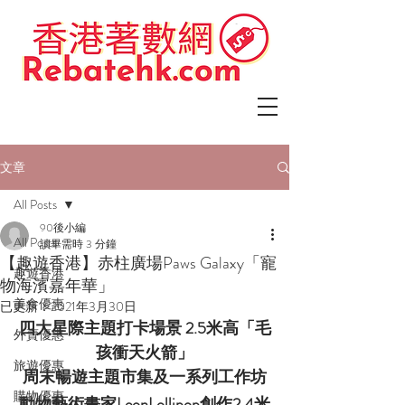
文章
All Posts
90後小編
All Posts
讀畢需時 3 分鐘
【趣遊香港】赤柱廣場Paws Galaxy「寵
趣遊香港
物海濱嘉年華」
美食優惠
已更新：
2021年3月30日
四大星際主題打卡場景 2.5米高「毛
外賣優惠
孩衝天火箭」
旅遊優惠
周末暢遊主題市集及一系列工作坊
購物優惠
動物藝術畫家LeonLollipop創作2.4米