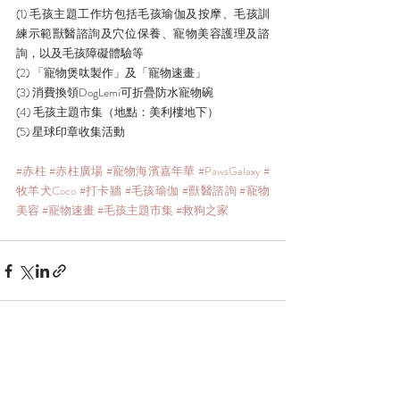
(1) 毛孩主題工作坊包括毛孩瑜伽及按摩、毛孩訓
練示範獸醫諮詢及穴位保養、寵物美容護理及諮
詢，以及毛孩障礙體驗等
(2) 「寵物煲呔製作」及「寵物速畫」
(3) 消費換領DogLemi可折疊防水寵物碗
(4) 毛孩主題市集（地點：美利樓地下）
(5) 星球印章收集活動
#赤柱
#赤柱廣場
#寵物海濱嘉年華
#PawsGalaxy
#
牧羊犬Coco
#打卡牆
#毛孩瑜伽
#獸醫諮詢
#寵物
美容
#寵物速畫
#毛孩主題市集
#救狗之家
最新文章
查看全部