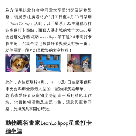
為方便毛孩愛好者帶同愛犬享受消閒及購物樂
趣，領展赤柱廣場將於3月31日至4月30日舉辦
「Paws Galaxy」活動，以「星系」為主題精心打
造多個打卡熱點，而藝人洪永城的牧羊犬Coco更
會首度化身藝術家LeonLollipop筆下逾2.4米高打卡
牆主角，召集全港毛孩愛好者與愛犬打扮一番，
結伴展開一段奇幻又歡樂的太空旅程！
此外，赤柱廣場於4月3、4、10及11日連續兩個周
末更會舉辦全港最大型的「寵物海濱嘉年華」，
為毛孩愛好者及寵物度身訂造一系列精彩工作
坊、消費換領活動及主題市集，讓您與寵物同
樂，於海濱共享開心時光。
動物藝術畫家LeonLollipop星級打卡
牆坐陣