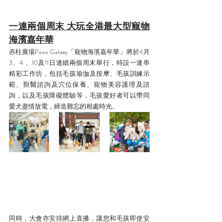
一連兩個周末 大玩全港最大型寵物
海濱嘉年華
赤柱廣場Paws Galaxy「寵物海濱嘉年華」將於4月
3、4 、10及11日連續兩個周末舉行，特設一連串
精彩工作坊，包括毛孩瑜伽及按摩、毛孩訓練示
範、獸醫諮詢及穴位保養、寵物美容護理及諮
詢，以及毛孩障礙體驗等，毛孩愛好者可以帶同
愛犬盡情放電，締造難忘的相處時光。
同時，大會亦安排網上直播，讓您和毛孩即使安