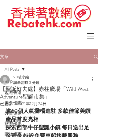
文章
All Posts
90後小編
All Posts
讀畢需時 3 分鐘
【聖誕好去處】赤柱廣場「Wild West
趣遊香港
Adventure聖誕市集」
美食優惠
已更新：
2021年12月24日
逾60個人氣攤檔進駐 多款佳節美饌
外賣優惠
產品首度亮相
旅遊優惠
探索西部牛仔聖誕小鎮 每日送出足
購物優惠
金黃金 特設免費車船接載服務