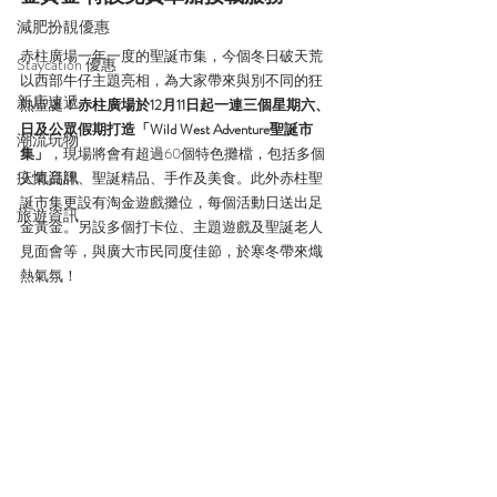
減肥扮靚優惠
赤柱廣場一年一度的聖誕市集，今個冬日破天荒
Staycation 優惠
以西部牛仔主題亮相，為大家帶來與別不同的狂
新店速遞
熱聖誕！
赤柱廣場於12月11日起一連三個星期六、
日及公眾假期打造「Wild West Adventure聖誕市
潮流玩物
集」
，現場將會有超過60個特色攤檔，包括多個
疫情資訊
人氣品牌、聖誕精品、手作及美食。此外赤柱聖
誕市集更設有淘金遊戲攤位，每個活動日送出足
旅遊資訊
金黃金。另設多個打卡位、主題遊戲及聖誕老人
見面會等，與廣大市民同度佳節，於寒冬帶來熾
熱氣氛！