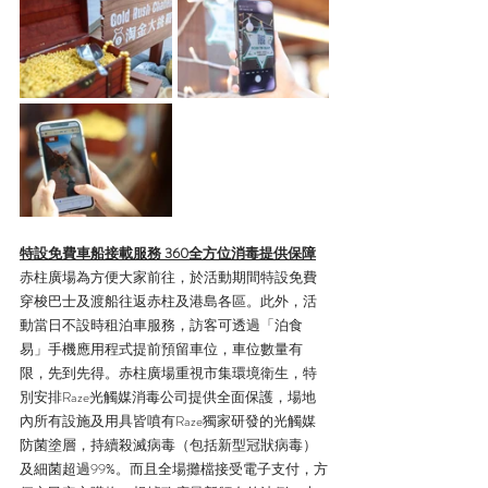
特設免費車船接載服務 360全方位消毒提供保障
赤柱廣場為方便大家前往，於活動期間特設免費
穿梭巴士及渡船往返赤柱及港島各區。此外，活
動當日不設時租泊車服務，訪客可透過「泊食
易」手機應用程式提前預留車位，車位數量有
限，先到先得。赤柱廣場重視市集環境衛生，特
別安排Raze光觸媒消毒公司提供全面保護，場地
內所有設施及用具皆噴有Raze獨家研發的光觸媒
防菌塗層，持續殺滅病毒（包括新型冠狀病毒）
及細菌超過99%。而且全場攤檔接受電子支付，方