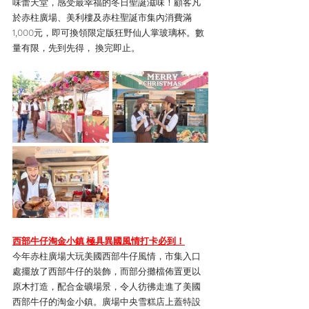
味蕾天堂，感受最幸福的冬日聖誕滋味！顧客凡
於赤柱廣場、美利樓及赤柱聖誕市集內消費滿
1,000元，即可換領限定版狂野仙人掌玻璃杯。數
量有限，先到先得， 換完即止。
西部牛仔淘金小鎮 極具異國風情打卡必到！
今年赤柱廣場大玩美國西部牛仔風情，市集入口
處擺放了西部牛仔的裝飾，而部分攤檔佈置更以
原木打造，配合金礦場景，令人彷彿走進了美國
西部牛仔的淘金小鎮。廣場中央雪糕店上蓋特設