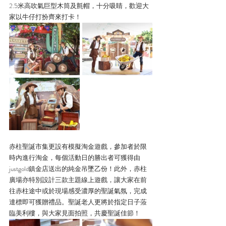
2.5米高吹氣巨型木筒及氈帽，十分吸睛，歡迎大
家以牛仔打扮齊來打卡！
赤柱聖誕市集更設有模擬淘金遊戲，參加者於限
時內進行淘金，每個活動日的勝出者可獲得由
justgold鎮金店送出的純金吊墜乙份！此外，赤柱
廣場亦特別設計三款主題線上遊戲，讓大家在前
往赤柱途中或於現場感受濃厚的聖誕氣氛，完成
達標即可獲贈禮品。聖誕老人更將於指定日子蒞
臨美利樓，與大家見面拍照，共慶聖誕佳節！