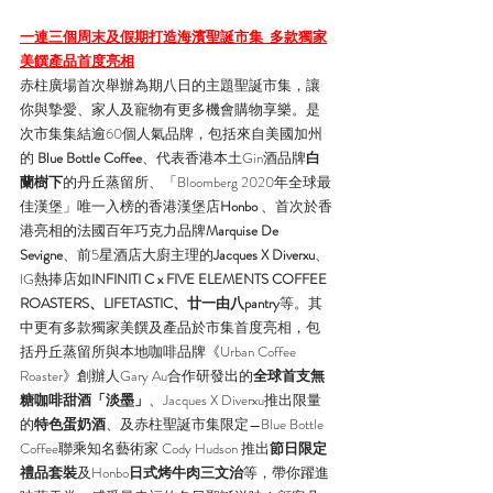
一連三個周末及假期打造海濱聖誕市集  多款獨家
美饌產品首度亮相
赤柱廣場首次舉辦為期八日的主題聖誕市集，讓
你與摯愛、家人及寵物有更多機會購物享樂。是
次市集集結逾60個人氣品牌，包括來自美國加州
的
 Blue Bottle Coffee
、代表香港本土Gin酒品牌
白
蘭樹下
的丹丘蒸留所、「Bloomberg 2020年全球最
佳漢堡」唯一入榜的香港漢堡店
Honbo
 、首次於香
港亮相的法國百年巧克力品牌
Marquise De 
Sevigne
、前5星酒店大廚主理的
Jacques X Diverxu
、
IG熱捧店如
INFINITI C x FIVE ELEMENTS COFFEE 
ROASTERS、LIFETASTIC、廿一由八pantry
等。其
中更有多款獨家美饌及產品於市集首度亮相，包
括丹丘蒸留所與本地咖啡品牌《Urban Coffee 
Roaster》創辦人Gary Au合作研發出的
全球首支無
糖咖啡甜酒「淡墨」
、Jacques X Diverxu推出限量
的
特色蛋奶酒
、及赤柱聖誕市集限定—Blue Bottle 
Coffee聯乘知名藝術家 Cody Hudson 推出
節日限定
禮品套裝
及Honbo
日式烤牛肉三文治
等，帶你躍進