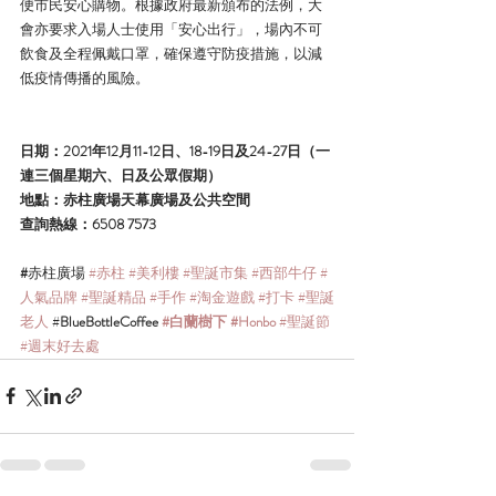
便市民安心購物。根據政府最新頒布的法例，大
會亦要求入場人士使用「安心出行」，場內不可
飲食及全程佩戴口罩，確保遵守防疫措施，以減
低疫情傳播的風險。
日期：2021年12月11-12日、18-19日及24-27日（一
連三個星期六、日及公眾假期）
地點：赤柱廣場天幕廣場及公共空間
查詢熱線：6508 7573
#
赤柱廣場 
#赤柱
#美利樓
#聖誕市集
#西部牛仔
#
人氣品牌
#聖誕精品
#手作
#淘金遊戲
#打卡
#聖誕
老人
 #
BlueBottleCoffee 
#白蘭樹下
#Honbo
#聖誕節
#週末好去處