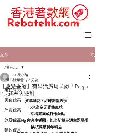
文章
All Posts
90後小編
All Posts
讀畢需時 4 分鐘
【趣遊香港】荷里活廣場呈獻「Peppa
趣遊香港
Pig 新春大派對」
美食優惠
賀年煙花下細味舞龍表演   
5米高金元寶熱氣球   
外賣優惠
幸福庭園成打卡熱點
旅遊優惠
「Peppa Pig 碰碰車樂園」以全新桃花源主題登場
換領獨家賀年精品   
購物優惠