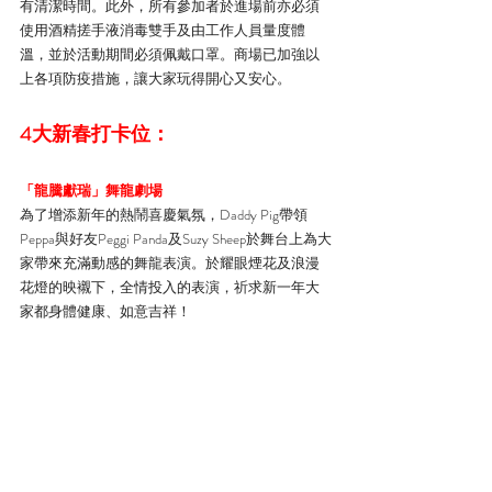
有清潔時間。此外，所有參加者於進場前亦必須
使用酒精搓手液消毒雙手及由工作人員量度體
溫，並於活動期間必須佩戴口罩。商場已加強以
上各項防疫措施，讓大家玩得開心又安心。
4大新春打卡位：
「龍騰獻瑞」舞龍劇場
為了增添新年的熱鬧喜慶氣氛，Daddy Pig帶領
Peppa與好友Peggi Panda及Suzy Sheep於舞台上為大
家帶來充滿動感的舞龍表演。於耀眼煙花及浪漫
花燈的映襯下，全情投入的表演，祈求新一年大
家都身體健康、如意吉祥！