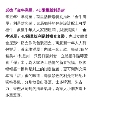
必搶「金牛滿屋」4D限量版利是封
辛丑年牛年將至，荷里活廣場特別推出「金牛滿
屋」利是封套裝，鬼馬獨特的包裝設計配上可愛
福牛，象徵牛年人人家肥屋潤，財源滾滾！
「金
牛滿屋」4D限量版利是封禮盒套裝
，先以立體黃
金屋形牛奶盒作為包裝禮盒，寓意新一年人人荷
包豐足，黃金堆滿屋！內藏一套五款、每款2個的
精美4D利是封，只要打開封套，立體福牛隨即驚
喜「彈」出，為大家送上熱情的新春祝福。然後
輕輕擦一擦利是封上的指定位置，更可聞到充滿
幸福「甜」蜜的味道，每款顏色的利是封均配上
獨特香氣，分別散發出香蕉、士多啤梨、朱古
力、香橙及葡萄的清新氣味，為家人小朋友送上
多重驚喜。