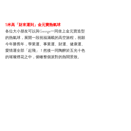
5米高「財來運到」金元寶熱氣球
各位大小朋友可以與George一同坐上金元寶造型
的熱氣球，展開一段祝福滿載的高空旅程，祝願
今年勝舊年，學業運、事業運、財運、健康運、
愛情運全部「起飛」！然後一同陶醉於五光十色
的璀璨煙花之中，俯瞰整個派對的熱鬧景致。