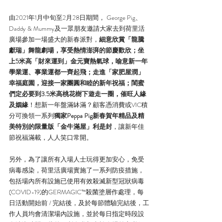
由2021年1月中旬至2月28日期間， George Pig、
Daddy & Mummy及一眾朋友邀請大家去到荷里活
廣場參加一場盛大的新春派對，
細意欣賞「龍騰
獻瑞」舞龍劇場，享受熱情澎湃的節慶歡欣；坐
上5米高「財來運到」金元寶熱氣球，喻意新一年
學業運、事業運都一齊起飛；走進「家肥屋潤」
幸福庭園，迎接一家團圓和睦的新年祝福；閨蜜
們定必要到3.5米高桃花樹下遊走一圈，催旺人緣
及姻緣
！想新一年盤滿缽滿？顧客憑消費或VIC積
分可換領一系列
獨家Peppa Pig新春賀年精品及精
美特別的限量版「金牛滿屋」利是封
，讓新年佳
節祝福滿載，人人笑口常開。
另外，為了讓所有入場人士玩得更加安心，免受
病毒感染，荷里活廣場實施了一系列防疫措施，
包括場內所有設施已使用有效殺滅新型冠狀病毒
(COVID-19)的GERMAGIC™殺菌塗層作處理，每
日活動開始前 / 完結後，及於每節體驗完結後，工
作人員均會清潔場內設施，並於每日指定時段設