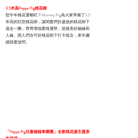
3.5米高Peppa Pig桃花樹
想牛年桃花運暢旺？Mummy Pig為大家準備了3.5
米高的巨型桃花樹，讓閨蜜們於盛放的桃花樹下
遊走一圈，齊齊增強愛情運勢，迎接美好姻緣和
人緣。戀人們亦可於桃花樹下打卡留念，來年繼
續甜蜜放閃。
「Peppa Pig兒童碰碰車樂園」全新桃花源主題形