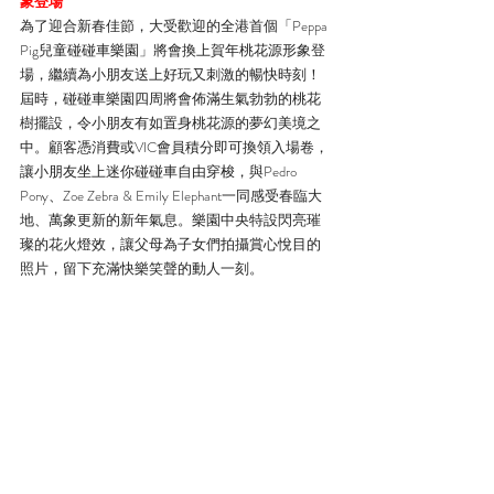
象登場
為了迎合新春佳節，大受歡迎的全港首個「Peppa 
Pig兒童碰碰車樂園」將會換上賀年桃花源形象登
場，繼續為小朋友送上好玩又刺激的暢快時刻！
屆時，碰碰車樂園四周將會佈滿生氣勃勃的桃花
樹擺設，令小朋友有如置身桃花源的夢幻美境之
中。顧客憑消費或VIC會員積分即可換領入場卷，
讓小朋友坐上迷你碰碰車自由穿梭，與Pedro 
Pony、Zoe Zebra & Emily Elephant一同感受春臨大
地、萬象更新的新年氣息。樂園中央特設閃亮璀
璨的花火燈效，讓父母為子女們拍攝賞心悅目的
照片，留下充滿快樂笑聲的動人一刻。