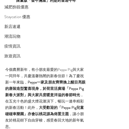
限量版「金牛滿屋」利是封喜迎牛年
減肥扮靚優惠
Staycation 優惠
新店速遞
潮流玩物
疫情資訊
旅遊資訊
今個農曆新年，有小朋友最愛的Peppa Pig與大家
一同拜年，共慶溫馨熱閙的新春佳節！為了慶祝
新一年來臨，
Peppa一家及朋友齊齊換上醒目亮眼
的唐裝造型驚喜現身，於荷里活廣場「Peppa Pig
新春大派對」與大家共度暖意洋溢的春節時光
，
在五光十色的盛大煙花滙演下，暢玩一連串精彩
的新春活動！此外，
大受歡迎的「Peppa Pig兒童
碰碰車樂園」亦會以桃花源為佈置主題
，讓小朋
友於桃花樹下自由穿梭，感受春回大地的新年氣
息。