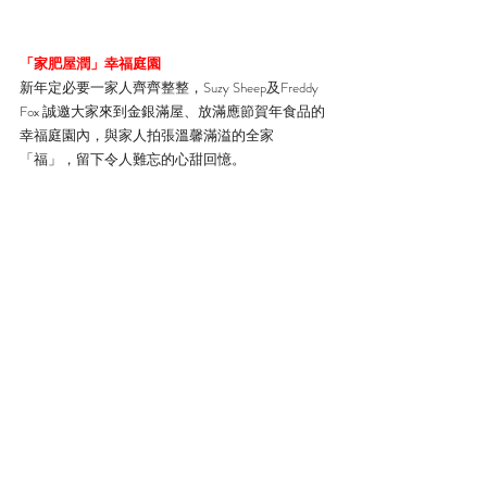
「家肥屋潤」幸福庭園
新年定必要一家人齊齊整整，Suzy Sheep及Freddy 
Fox 誠邀大家來到金銀滿屋、放滿應節賀年食品的
幸福庭園內，與家人拍張溫馨滿溢的全家
「福」，留下令人難忘的心甜回憶。