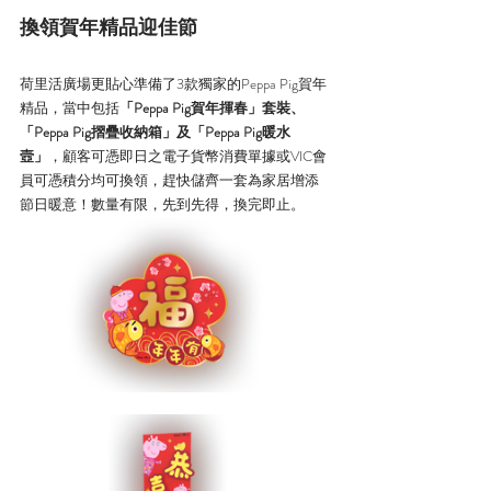
換領賀年精品迎佳節
荷里活廣場更貼心準備了3款獨家的Peppa Pig賀年
精品，當中包括
「Peppa Pig賀年揮春」套裝、
「Peppa Pig摺疊收納箱」及「Peppa Pig暖水
壼」
，顧客可憑即日之電子貨幣消費單據或VIC會
員可憑積分均可換領，趕快儲齊一套為家居增添
節日暖意！數量有限，先到先得，換完即止。