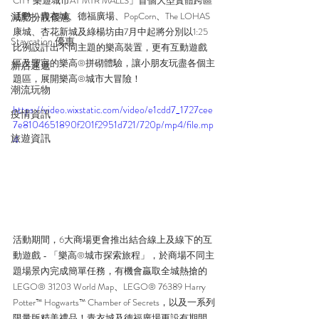
CITY 樂遊城市AT MTR MALLS」首個大型實體跨區
活動，青衣城、德福廣場、PopCorn、The LOHAS
減肥扮靚優惠
康城、杏花新城及綠楊坊由7月中起將分別以1:25
Staycation 優惠
比例設計出不同主題的樂高裝置，更有互動遊戲
區及豐富的樂高®拼砌體驗，讓小朋友玩盡各個主
新店速遞
題區，展開樂高®城市大冒險！
潮流玩物
https://video.wixstatic.com/video/e1cdd7_1727cee
疫情資訊
7e8104651890f201f2951d721/720p/mp4/file.mp
旅遊資訊
4
活動期間，6大商場更會推出結合線上及線下的互
動遊戲 - 「樂高®城市探索旅程」，於商場不同主
題場景內完成簡單任務，有機會贏取全城熱搶的
LEGO® 31203 World Map、LEGO® 76389 Harry 
Potter™ Hogwarts™️ Chamber of Secrets，以及一系列
限量版精美禮品！青衣城及德福廣場更設有期間