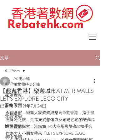
文章
All Posts
90後小編
All Posts
讀畢需時 2 分鐘
【趣遊香港】樂遊城市AT MTR MALLS
趣遊香港
LET’S EXPLORE LEGO CITY
美食優惠
已更新：
2021年7月24日
今個暑假，誠邀大家齊齊與樂高®遊香港，攜手展
外賣優惠
開冒險之旅，走進充滿想像力及繽紛色彩的樂高®
旅遊優惠
世界盡情探索！港鐵旗下6大商場與樂高®攜手合
作為大人小朋友帶來「LET’S EXPLORE LEGO 
購物優惠