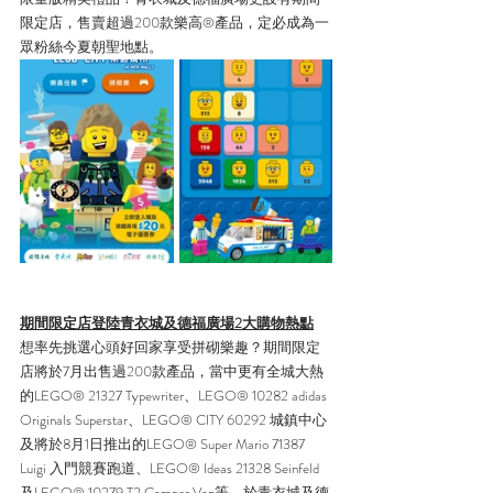
限定店，售賣超過200款樂高®產品，定必成為一
眾粉絲今夏朝聖地點。
期間限定店登陸青衣城及德福廣場2大購物熱點
想率先挑選心頭好回家享受拼砌樂趣？期間限定
店將於7月出售過200款產品，當中更有全城大熱
的LEGO® 21327 Typewriter、LEGO® 10282 adidas 
Originals Superstar、LEGO® CITY 60292 城鎮中心
及將於8月1日推出的LEGO® Super Mario 71387 
Luigi 入門競賽跑道、LEGO® Ideas 21328 Seinfeld 
及LEGO® 10279 T2 Camper Van等。於青衣城及德