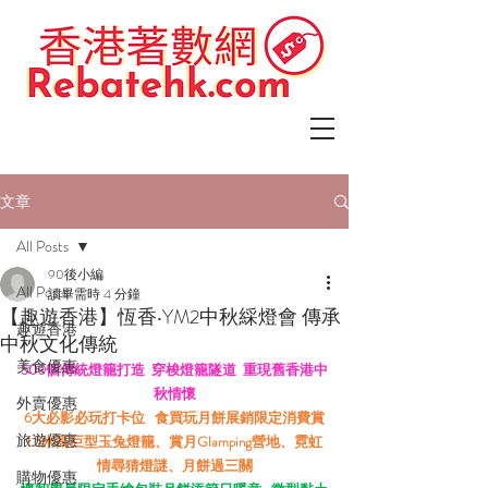
文章
All Posts
90後小編
All Posts
讀畢需時 4 分鐘
【趣遊香港】恆香‧YM2中秋綵燈會 傳承
趣遊香港
中秋文化傳統
美食優惠
500個傳統燈籠打造  穿梭燈籠隧道  重現舊香港中
秋情懷
外賣優惠
6大必影必玩打卡位   食買玩月餅展銷限定消費賞
旅遊優惠
1.5米高巨型玉兔燈籠、賞月Glamping營地、霓虹
情尋猜燈謎、月餅過三關
購物優惠