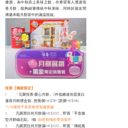
優惠，為中秋添上美味之餘，亦希望客人透過恆
香月餅，能夠細嘗傳統中秋美味，同時於親友間
傳遞承載月餅當中的滿溢祝福。
恆香【獨家限定】
1.         「元聚恆香‧愛心月餅」2件低糖迷你蛋黃白
蓮蓉月餅禮盒裝- 慈善價HK$78* (原價HK$98) 
*50%撥歸予基督教懷智服務處
2.         凡購買任何月餅滿HK$300，即賞「手造微
型月餅磁石貼」1個
 *由懷智殘疾學員製作
3.         凡購買任何月餅滿HK$500，即賞「傳統風