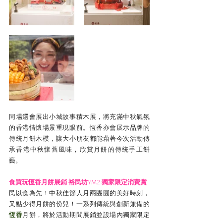
同場還會展出小城故事積木展，將充滿中秋氣氛
的香港情懷場景重現眼前。恆香亦會展示品牌的
傳統月餅木模，讓大小朋友都能藉著今次活動傳
承香港中秋懷舊風味，欣賞月餅的傳統手工餅
藝。
食買玩恆香月餅展銷 裕民坊
YM2 
獨家限定消費賞
民以食為先！中秋佳節人月兩團圓的美好時刻，
又點少得月餅的份兒！一系列傳統與創新兼備的
恆香
月餅，將於活動期間展銷並設場內獨家限定