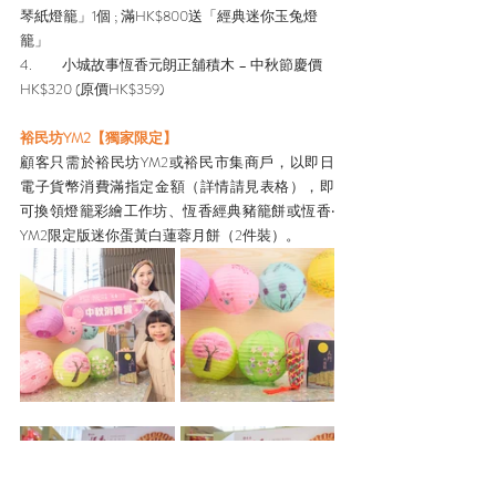
琴紙燈籠」1個 ; 滿HK$800送「經典迷你玉兔燈
籠」
4.         小城故事恆香元朗正舖積木 – 中秋節慶價
HK$320 (原價HK$359)
裕民坊YM2【獨家限定】
顧客只需於裕民坊YM2或裕民市集商戶，以即日
電子貨幣消費滿指定金額（詳情請見表格），即
可換領燈籠彩繪工作坊、恆香經典豬籠餅或恆香‧
YM2限定版迷你蛋黃白蓮蓉月餅（2件裝）。