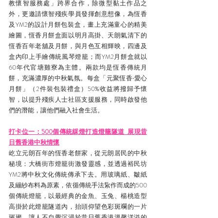
教懷智服務處」跨界合作，除微型黏土作品之
外，更邀請懷智殘疾學員發揮創意想像，為恆香
及YM2的設計月餅包裝盒，畫上充滿童心的精美
繪圖，恆香月餅盒面以明月高掛、天朗氣清下的
恆香百年老舖及月餅，與月色互相輝映，四邊及
盒內印上手繪傳統風琴燈籠；而YM2月餅盒就以
60年代官塘雞寮為主體。兩款均是恆香傳統月
餅，充滿濃厚的中秋氣氛。每盒「元聚恆香‧愛心
月餅」（2件裝包裝禮盒）50%收益將撥歸予懷
智，以提升殘疾人士社區支援服務，同時啟發他
們的潛能，讓他們融入社會生活。
打卡位一：500個傳統綵燈打造燈籠隧道  展現昔
日舊香港中秋情懷
屹立元朗百年的恆香老餅家，從元朗居民的中秋
秘境：大橋街市燈籠街激發靈感，並透過裕民坊
YM2將中秋文化傳統傳承下去。用玻璃紙、皺紙
及繃紗布料為原素，依循傳統手法紥作而成的500
個傳統燈籠，以最經典的金魚、玉兔、楊桃造型
高掛於此燈籠隧道內，抬頭仰望色彩斑斕的一片
璀璨，讓人不自覺沉浸於昔日舊香港溫馨洋溢的