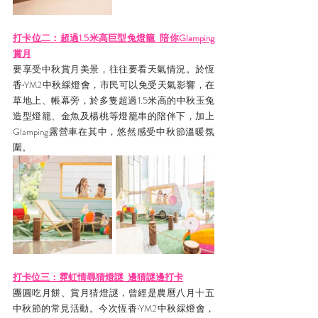
打卡位二：超過1.5米高巨型兔燈籠  陪你Glamping
賞月
要享受中秋賞月美景，往往要看天氣情況。於恆
香‧YM2中秋綵燈會，市民可以免受天氣影響，在
草地上、帳幕旁，於多隻超過1.5米高的中秋玉兔
造型燈籠、金魚及楊桃等燈籠串的陪伴下，加上
Glamping露營車在其中，悠然感受中秋節溫暖氛
圍。
打卡位三：霓虹情尋猜燈謎  邊猜謎邊打卡
團圓吃月餅、賞月猜燈謎，曾經是農曆八月十五
中秋節的常見活動。今次恆香‧YM2中秋綵燈會，