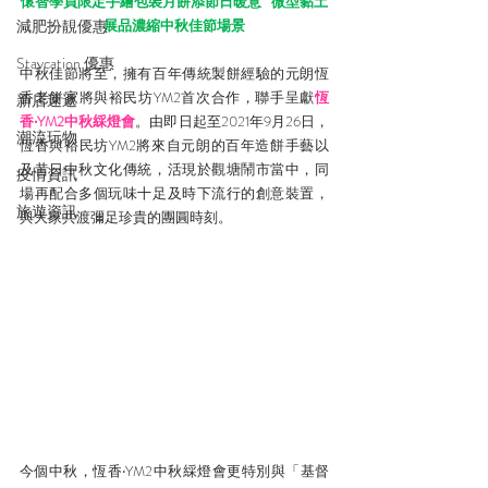
懷智學員限定手繪包裝月餅添節日暖意   微型黏土
減肥扮靚優惠
展品濃縮中秋佳節場景
Staycation 優惠
中秋佳節將至，擁有百年傳統製餅經驗的元朗恆
香老餅家將與裕民坊YM2首次合作，聯手呈獻
恆
新店速遞
香‧YM2中秋綵燈會
。由即日起至2021年9月26日，
潮流玩物
恆香與裕民坊YM2將來自元朗的百年造餅手藝以
及昔日中秋文化傳統，活現於觀塘鬧市當中，同
疫情資訊
場再配合多個玩味十足及時下流行的創意裝置，
旅遊資訊
與大家共渡彌足珍貴的團圓時刻。 
今個中秋，恆香‧YM2中秋綵燈會更特別與「基督