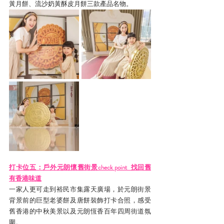
黃月餅、流沙奶黃酥皮月餅三款產品名物。
打卡位五：戶外元朗懷舊街景check point  找回舊
有香港味道
一家人更可走到裕民市集露天廣場，於元朗街景
背景前的巨型老婆餅及唐餅裝飾打卡合照，感受
舊香港的中秋美景以及元朗恆香百年四周街道氛
圍。