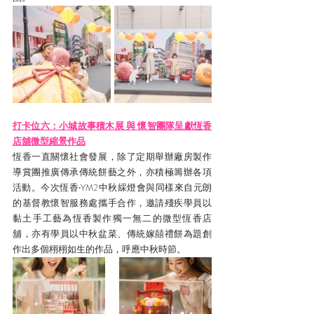
打卡位六：小城故事積木展 與 懷智團隊呈獻恆香
店舖微型縮景作品
恆香一直關懷社會發展，除了定期舉辦廠房製作
導賞團推廣傳承傳統餅藝之外，亦積極籌辦各項
活動。今次恆香‧YM2中秋綵燈會與同樣來自元朗
的基督教懷智服務處攜手合作，邀請殘疾學員以
黏土手工藝為恆香製作獨一無二的微型恆香店
舖，亦有學員以中秋盆菜、傳統嫁囍禮餅為題創
作出多個栩栩如生的作品，呼應中秋時節。