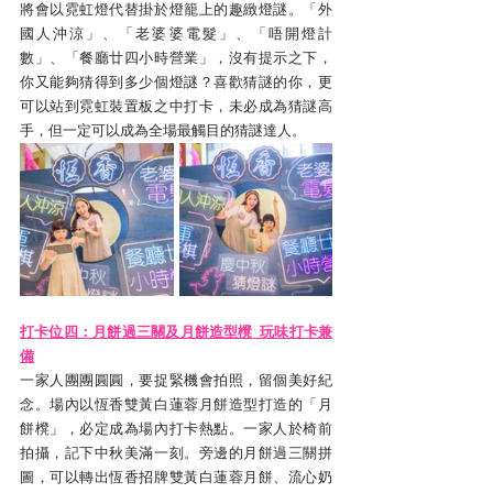
將會以霓虹燈代替掛於燈籠上的趣緻燈謎。「外
國人沖涼」、「老婆婆電髮」、「唔開燈計
數」、「餐廳廿四小時營業」，沒有提示之下，
你又能夠猜得到多少個燈謎？喜歡猜謎的你，更
可以站到霓虹裝置板之中打卡，未必成為猜謎高
手，但一定可以成為全場最觸目的猜謎達人。
打卡位四：月餅過三關及月餅造型櫈  玩味打卡兼
備
一家人團團圓圓，要捉緊機會拍照，留個美好紀
念。場內以恆香雙黃白蓮蓉月餅造型打造的「月
餅櫈」，必定成為場內打卡熱點。一家人於椅前
拍攝，記下中秋美滿一刻。旁邊的月餅過三關拼
圖，可以轉出恆香招牌雙黃白蓮蓉月餅、流心奶