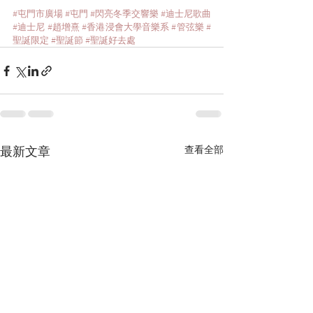
#屯門市廣場
#屯門
#閃亮冬季交響樂
#迪士尼歌曲
#迪士尼
#趙增熹
#香港浸會大學音樂系
#管弦樂
#
聖誕限定
#聖誕節
#聖誕好去處
最新文章
查看全部