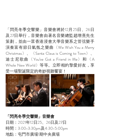
「閃亮冬季交響樂」音樂會將於12月25日、26日
及27日舉行，音樂會由著名音樂總監趙增熹先生
策劃，並由一眾香港浸會大學音樂系之管弦樂手
演奏富有節日氣氛之樂曲〈We Wish You a Merry 
Christmas〉、〈Santa Claus is Coming to Town〉、
迪士尼歌曲〈You’ve Got a Friend in Me〉和〈A 
Whole New World〉等等。立即相約摯愛好友，享
受一場聖誕限定的奇妙視聽饗宴！
「閃亮冬季交響樂」音樂會
日期：2021年12日25、26日及27日
時間：3:00-3:30pm及4:30-5:00pm
地點：屯門市廣場1期中央廣場