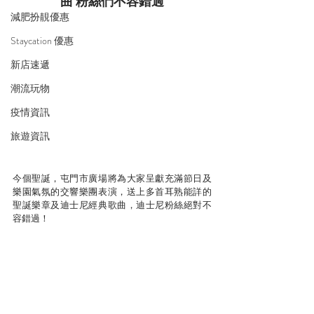
曲 粉絲們不容錯過
減肥扮靚優惠
Staycation 優惠
新店速遞
潮流玩物
疫情資訊
旅遊資訊
今個聖誕，屯門市廣場將為大家呈獻充滿節日及
樂園氣氛的交響樂團表演，送上多首耳熟能詳的
聖誕樂章及迪士尼經典歌曲，迪士尼粉絲絕對不
容錯過！