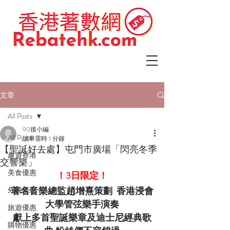
文章
All Posts
90後小編
All Posts
讀畢需時 1 分鐘
【聖誕好去處】屯門市廣場「閃亮冬季
趣遊香港
交響樂」
美食優惠
！3日限定！
著名音樂總監趙增熹策劃  香港浸會
外賣優惠
大學管弦樂手演奏
旅遊優惠
獻上多首聖誕樂章及迪士尼經典歌
購物優惠