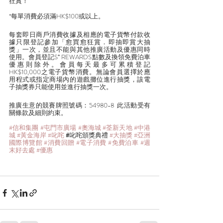
狂賞！
*每單消費必須滿HK$100或以上。
每套即日商戶消費收據及相應的電子貨幣付款收
據只限登記參加「愈買愈狂賞．即抽即賞大抽
獎」一次，並且不能與其他推廣活動及優惠同時
使用。會員登記S⁺ REWARDS點數及換領免費泊車
優惠則除外。會員每天最多可累積登記
HK$10,000之電子貨幣消費。無論會員選擇於應
用程式或指定商場內的遊戲攤位進行抽獎，該電
子抽獎券只能使用並進行抽獎一次。
推廣生意的競賽牌照號碼：54980-8  此活動受有
關條款及細則約束。
#信和集團
#屯門市廣場
#奧海城
#荃新天地
#中港
城
#黃金海岸
#叱咤
 #
叱咤頒獎典禮
#大抽獎
#亞洲
國際博覽館
#消費回贈
#電子消費
#免費泊車
#週
末好去處
#優惠