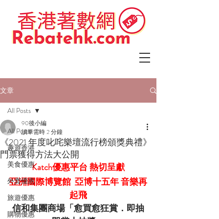
文章
All Posts
90後小編
All Posts
讀畢需時 2 分鐘
《2021 年度叱咤樂壇流行榜頒獎典禮》
趣遊香港
門票獲得方法大公開
美食優惠
Katch優惠平台 熱切呈獻
亞洲國際博覽館  亞博十五年 音樂再
外賣優惠
起飛
旅遊優惠
信和集團商場「愈買愈狂賞．即抽
購物優惠