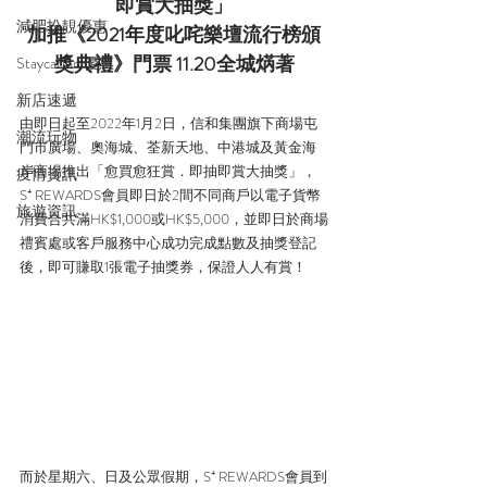
即賞大抽獎」
減肥扮靚優惠
加推《2021年度叱咤樂壇流行榜頒
獎典禮》門票 11.20全城焫著
Staycation 優惠
新店速遞
由即日起至2022年1月2日，信和集團旗下商場屯
潮流玩物
門市廣場、奧海城、荃新天地、中港城及黃金海
岸商場推出「愈買愈狂賞．即抽即賞大抽獎」，
疫情資訊
S⁺ REWARDS會員即日於2間不同商戶以電子貨幣
旅遊資訊
消費合共滿HK$1,000或HK$5,000，並即日於商場
禮賓處或客戶服務中心成功完成點數及抽獎登記
後，即可賺取1張電子抽獎券，保證人人有賞！
而於星期六、日及公眾假期，S⁺ REWARDS會員到