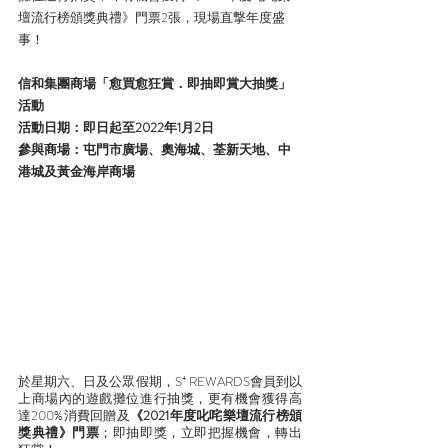
壇流行榜頒獎典禮》門票2張，現場直撃年度盛
事！
信和集團商場「愈買愈狂賞．即抽即賞大抽獎」
活動
活動日期：即日起至2022年1月2日
參與商場：屯門市廣場、奧海城、荃新天地、中
港城及黃金海岸商場
於星期六、日及公眾假期，S⁺ REWARDS會員到以
上商場內的遊戲攤位進行抽獎，更有機會獲得高
達200%消費回贈及
《2021年度叱咤樂壇流行榜頒
獎典禮》門票
；即抽即獎，立即把握機會，轉出