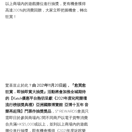
以上商場內的遊戲攤位進行抽獎，更有機會獲得
高達200%的消費回贈，大家立即把握機會，轉出
狂賞！
驚喜豈止於此？
由 2021年11月20日起，『愈買愈
狂賞．即抽即賞大抽獎』活動將會加推全城期待
的【Katch優惠平台熱切呈獻《2021年度叱咤樂壇
流行榜頒獎典禮》亞洲國際博覽館  亞博十五年 音
樂再起飛】門票作抽獎獎品
，S⁺ REWARDS會員只
需即日於參與商場內2間不同商戶以電子貨幣消費
合共滿HK$5,000或以上，並到以上商場內的遊戲
攤位進行抽獎，即有機會獲得《2021年度叱咤樂