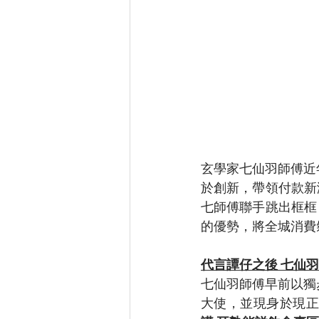
玄學家七仙羽師傅近
於創新，帶領付款新潮
七師傅聯手跳出框框，
的優勢，將全城消費
代言譚仔之後 七仙
七仙羽師傅早前以獨
大使，並現身於現