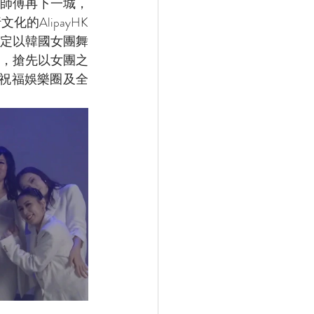
七師傅再下一城，
AlipayHK
定以韓國女團舞
時，搶先以女團之
祝福娛樂圈及全