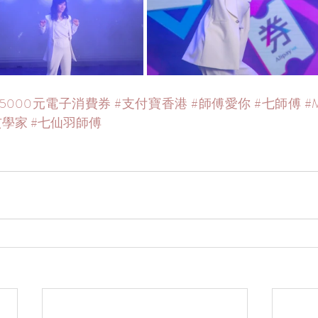
#5000元電子消費券
#支付寶香港
#師傅愛你
#七師傅
#
玄學家
#七仙羽師傅