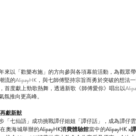
年來以「歡樂布施」的方向參與各項幕前活動，為觀眾帶
流的AlipayHK，與七師傅堅持宗旨而勇於突破的想法
首度獻上勁歌熱舞，透過新歌《師傅愛你》唱出以Alipa
氣氛推向更高峰。
羽再獻新猷
步「七仙語」成功挑戰譚仔姐姐「譚仔話」，成為譚仔雲
正在奧海城舉辦的
AlipayHK消費體驗館
當中的
AlipayHK