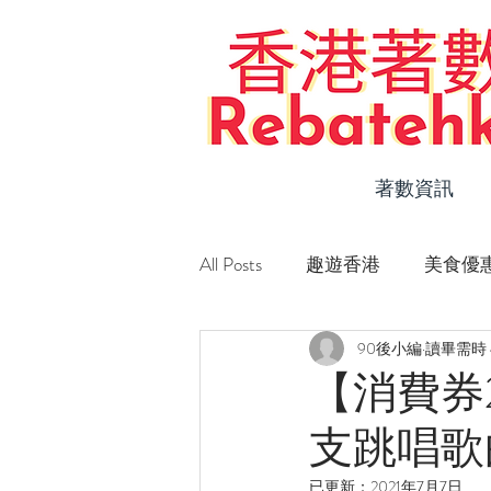
著數資訊
All Posts
趣遊香港
美食優
90後小編
讀畢需時 
Staycation 優惠
新店速遞
【消費券
支跳唱歌
已更新：
2021年7月7日