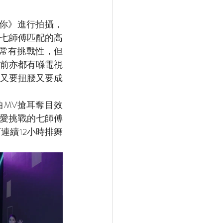
傅愛你》進行拍攝，
七師傅匹配的高
常有挑戰性，但
前亦都有喺電視
又要扭腰又要成
MV搶耳奪目效
熱愛挑戰的七師傅
連續12小時排舞