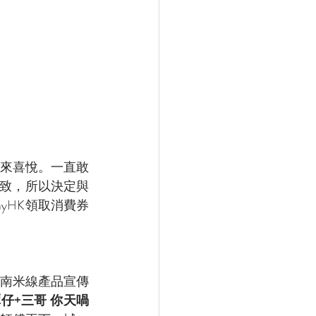
來喜悅。一直敢
一致，所以決定與
yHK領取消費券
南米線產品宣傳
 x譚仔+三哥 你天喎