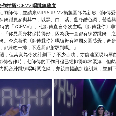
隊合作拍攝7CFMV 唱跳無難度
支持七仙羽師傅，並請來MIRROR MV攝製團隊為新歌《師
辣舞蹈員參與其中，以黑、白、紫、藍冷酷色調，營造與
特的「
7CFMV
」。七師傅直言今次主唱《師傅愛你》非
：「你見我身材保持得好，因為我一直都有練習跳舞，之
舞。今次新歌《師傅愛你》嘅編舞有韓國女團感覺，舞步
，都練咗一排，不過我都駕馭到嘅。」
過，但其實為今次計劃下了不少苦功，才能達至現時單曲
邀請七師傅合作時，七師傅的工作日程已經排得非常緊湊，但
力配合練跳練唱時間之餘，亦親自提議加鐘訓練，並創下