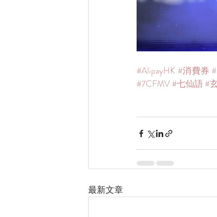
#AlipayHK
#消費券
#7CFMV
#七仙語
#
最新文章