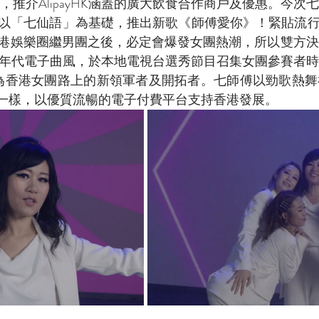
，推介AlipayHK涵蓋的廣大飲食合作商戶及優惠。今次
「七仙語」為基礎，推出新歌《師傅愛你》！緊貼流行文化的
港娛樂圈繼男團之後，必定會爆發女團熱潮，所以雙方決
80年代電子曲風，於本地電視台選秀節目召集女團參賽者
為香港女團路上的新領軍者及開拓者。七師傅以勁歌熱舞
yHK一樣，以優質流暢的電子付費平台支持香港發展。