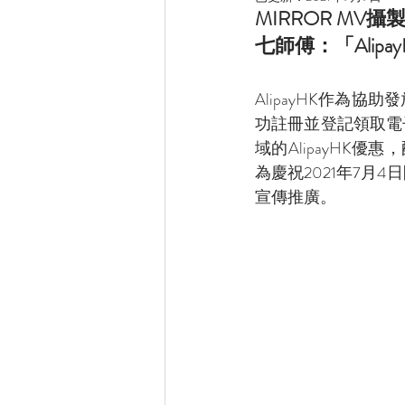
MIRROR M
七師傅：「Ali
AlipayHK作為
功註冊並登記領取電
域的AlipayHK優
為慶祝2021年7月
宣傳推廣。