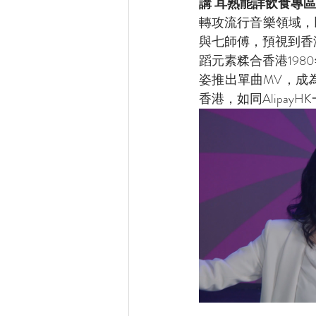
講 耳熟能詳飲食專區
轉攻流行音樂領域，以
與七師傅，預視到香
蹈元素糅合香港19
姿推出單曲MV，成
香港，如同Alipa