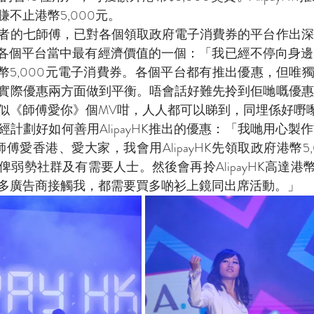
不止港幣5,000元。
者的七師傅，已對各個領取政府電子消費券的平台作出深
HK是各個平台當中最有經濟價值的一個：「我已經不停向身
府港幣5,000元電子消費券。各個平台都有推出優惠，但唯獨Al
實際優惠兩方面做到平衡。唔會話好難先拎到佢哋嘅優惠
似《師傅愛你》個MV咁，人人都可以睇到，同埋係好嘢
計劃好如何善用AlipayHK推出的優惠：「我哋用心製
傅愛香港、愛大家，我會用AlipayHK先領取政府港幣5
弱勢社群及有需要人士。然後會再拎AlipayHK高達港幣
多廣告商接觸我，都需要買多啲衫上鏡同出席活動。」