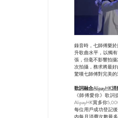
錄音時，七師傅樂於
升歌曲水平，以獨有
張，但毫不影響拍攝
次拍攝，務求將最好
驚嘆七師傅對完美的
歌詞融合AlipayHK
《師傅愛你》歌詞
AlipayHK賞多你
每位用戶成功登記後
內每月消費次數最多的