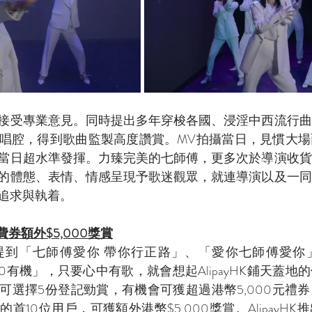
接受專業意見。同時提出多年穿梭各國、浸淫中西流行曲
唱腔，得到歌曲監製高度讚賞。MV拍攝當日，見慣大場
當日超水準發揮。力臻完美的七師傅，更多次於導演收貨
的體態、表情、情感呈現予歌迷觀眾，就連導演以及一同
追求與執着。
消費券額外$5,000獎賞
提到「七師傅愛你 帶你行正路」、「愛你七師傅愛你
5,000有機」，只要心中有歌，就會想起AlipayHK鋪天蓋
可選擇5份登記勁賞，有機會可獲超過港幣5,000元禮
首10位用戶，可獲額外港幣$5,000獎賞。AlipayH