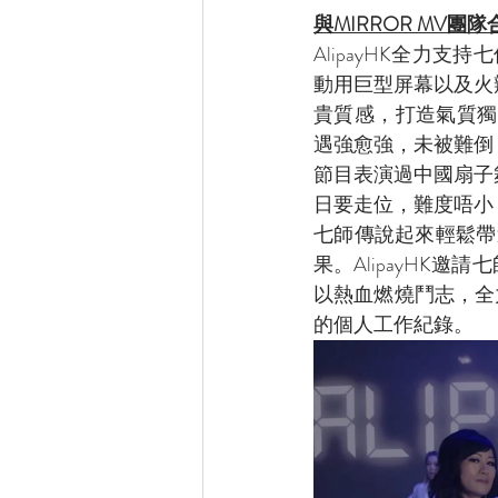
與MIRROR MV團
AlipayHK全力
動用巨型屏幕以及火
貴質感，打造氣質獨
遇強愈強，未被難倒
節目表演過中國扇子
日要走位，難度唔小
七師傳說起來輕鬆帶
果。AlipayHK
以熱血燃燒鬥志，全
的個人工作紀錄。