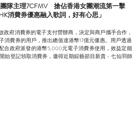
V攝製團隊主理7CFMV　搶佔香港女團潮流第一擊
payHK消費券優惠融入歌詞，好有心思」
協助發放政府消費券的電子支付營辦商，決定與商戶攜手合作，向於
子消費券的用戶，推出總值達港幣17億元優惠。用戶透
惠，配合政府派發的港幣5,000元電子消費券使用，效益定能倍大
4日開始登記領取消費券，邀得近期綜藝節目新貴 - 七仙羽師