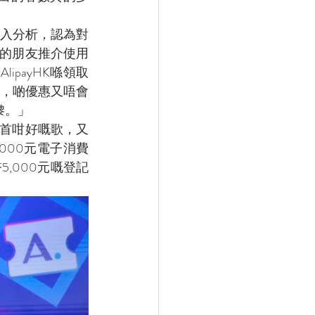
入分析，認為對
邊的朋友推介使用
ipayHK喺領取
，啲優惠又唔會
嚟。」
作首咁好嘅歌，又
,000元電子消費
5,000元嘅登記