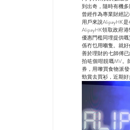
到出奇，隨時有機多賺
曾經作為專業財經記
用戶來說Alipay
AlipayHK領取政
優惠門檻同埋提供嘅
係冇乜用嗰隻。就好
善於理財的七師傅已經
拍咗個咁靚嘅MV。師
券，用嚟買食物派發俾
勁賞去買衫，近期好