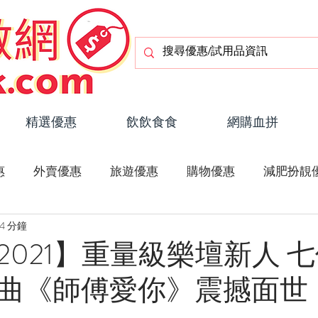
精選優惠
飲飲食食
網購血拼
惠
外賣優惠
旅遊優惠
購物優惠
減肥扮靚
4 分鐘
潮流玩物
疫情資訊
旅遊資訊
2021】重量級樂壇新人 七
曲《師傅愛你》震撼面世