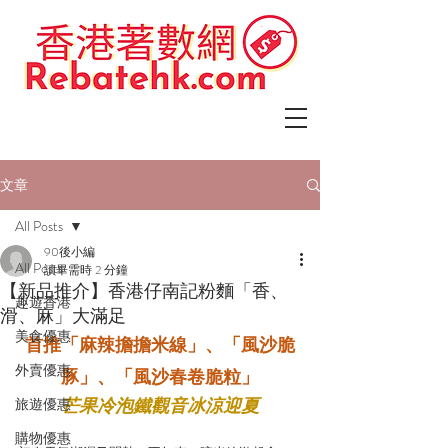
文章
All Posts
90後小編
All Posts
讀畢需時 2 分鐘
【新品推介】香港仔南記粉麵「香、
趣遊香港
滑、麻」大滿足
美食優惠
首推「麻辣擔擔米線」、「風沙脆
外賣優惠
豚」、「風沙春卷脆粒」
芒果冷泡鐵觀音冰涼迎夏
旅遊優惠
購物優惠