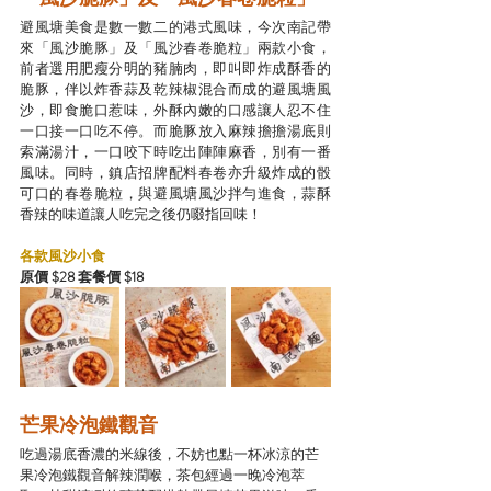
避風塘美食是數一數二的港式風味，今次南記帶
來「風沙脆豚」及「風沙春卷脆粒」兩款小食，
前者選用肥瘦分明的豬腩肉，即叫即炸成酥香的
脆豚，伴以炸香蒜及乾辣椒混合而成的避風塘風
沙，即食脆口惹味，外酥內嫩的口感讓人忍不住
一口接一口吃不停。而脆豚放入麻辣擔擔湯底則
索滿湯汁，一口咬下時吃出陣陣麻香，別有一番
風味。同時，鎮店招牌配料春卷亦升級炸成的骰
可口的春卷脆粒，與避風塘風沙拌勻進食，蒜酥
香辣的味道讓人吃完之後仍啜指回味！
各款風沙小食
原價 $28 套餐價 $18
芒果冷泡鐵觀音
吃過湯底香濃的米線後，不妨也點一杯冰涼的芒
果冷泡鐵觀音解辣潤喉，茶包經過一晚冷泡萃