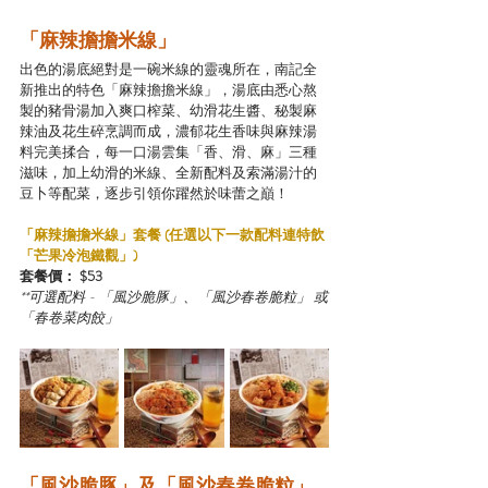
「麻辣擔擔米線」
出色的湯底絕對是一碗米線的靈魂所在，南記全
新推出的特色「麻辣擔擔米線」，湯底由悉心熬
製的豬骨湯加入爽口榨菜、幼滑花生醬、秘製麻
辣油及花生碎烹調而成，濃郁花生香味與麻辣湯
料完美揉合，每一口湯雲集「香、滑、麻」三種
滋味，加上幼滑的米線、全新配料及索滿湯汁的
豆卜等配菜，逐步引領你躍然於味蕾之巔！
「麻辣擔擔米線」套餐 (任選以下一款配料連特飲
「芒果冷泡鐵觀」)
套餐價： $53
**可選配料 - 「風沙脆豚」、「風沙春卷脆粒」 或
「春卷菜肉餃」
「風沙脆豚」及「風沙春卷脆粒」