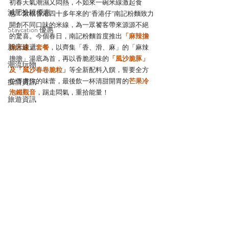
初春天氣潮濕又悶熱，不如來一碗米線激起食
減肥扮靚優惠
慾！紮根香港四十多年來的“香港仔”南記粉麵致力
開創不同口味的米線，為一眾饕客帶來源源不絕
Staycation 優惠
的驚喜。今個春日，南記粉麵首度推出
「麻辣擔
新店速遞
擔米線」套餐
，以齊集「香、滑、麻」的「麻辣
擔擔」湯底為首，再以香脆惹味的
「風沙脆豚」
潮流玩物
及「風沙春卷脆粒」
等全新配料入饌，誓要全方
位俘虜你的味蕾，最後飲一杯清甜開胃的
芒果冷
疫情資訊
泡鐵觀音
，踢走悶氣，重拾能量！
旅遊資訊