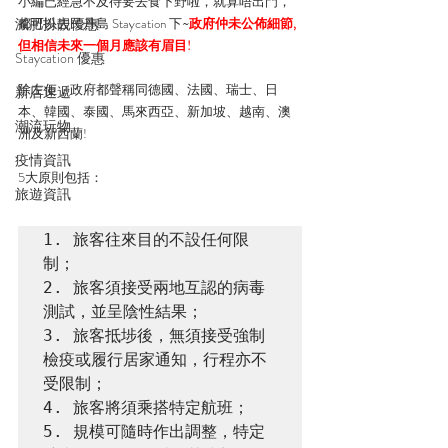
小編已經急不及待要去食下野啦，就算唔出門，
減肥扮靚優惠
都可以去民丹島 Staycation 下~
政府仲未公佈細節,
但相信未來一個月應該有眉目! 
Staycation 優惠
除左佢，政府都聲稱同德國、法國、瑞士、日
新店速遞
本、韓國、泰國、馬來西亞、新加坡、越南、澳
潮流玩物
洲及新西蘭! 
疫情資訊
5大原則包括：
旅遊資訊
1. 旅客往來目的不設任何限
制；

2. 旅客須接受兩地互認的病毒
測試，並呈陰性結果；

3. 旅客抵埗後，無須接受強制
檢疫或履行居家通知，行程亦不
受限制；

4. 旅客將須乘搭特定航班；

5. 規模可隨時作出調整，特定