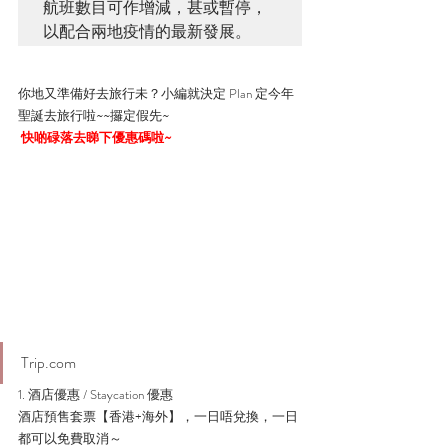
航班數目可作增減，甚或暫停，
以配合兩地疫情的最新發展。
你地又準備好去旅行未？小編就決定 Plan 定今年
聖誕去旅行啦~~攞定假先~
 快啲碌落去睇下優惠碼啦~
Trip.com 
1. 酒店優惠 / Staycation 優惠
酒店預售套票【香港+海外】，一日唔兌換，一日
都可以免費取消～