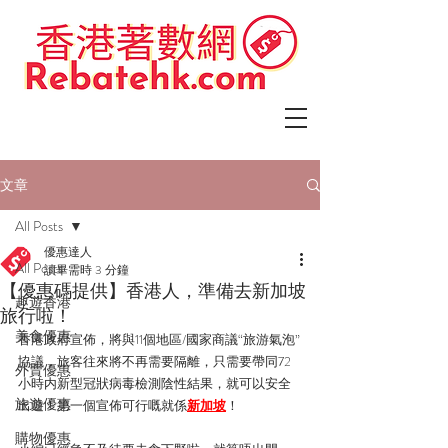
文章
All Posts
優惠達人
All Posts
讀畢需時 3 分鐘
【優惠碼提供】香港人，準備去新加坡
趣遊香港
旅行啦！
美食優惠
香港政府宣佈，將與11個地區/國家商議“旅游氣泡”
協議，旅客往來將不再需要隔離，只需要帶同72
外賣優惠
小時内新型冠狀病毒檢測陰性結果，就可以安全
旅遊優惠
出遊！第一個宣佈可行嘅就係
新加坡
！
購物優惠