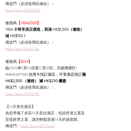
傳送門
（必須使用此連結）
： 
https://bit.ly/3gOPKqC
優惠碼
【VISA2020】
VISA 卡尊享酒店優惠，買滿 HK$1,500
（連稅）
減 HK$150！
傳送門
（必須使用此連結）
： 
https://bit.ly/3jxNOUx
優惠碼
【SCH】
由2020年7月25日至12月31日，凡使用渣打/ 
MANHATTAN 信用卡預訂酒店，可享酒店預訂
滿 
HK$2,500 （連稅） 減 HK$250 優惠
傳送門
（必須使用此連結）
：
https://bit.ly/3lyY6VW 
【14天長住酒店】
為您準備了多區14天長住酒店，包括舒適之選及
至抵經濟之選，讓您輕鬆渡過14天的過渡期。
傳送門：
https://bit.ly/2EOreaO